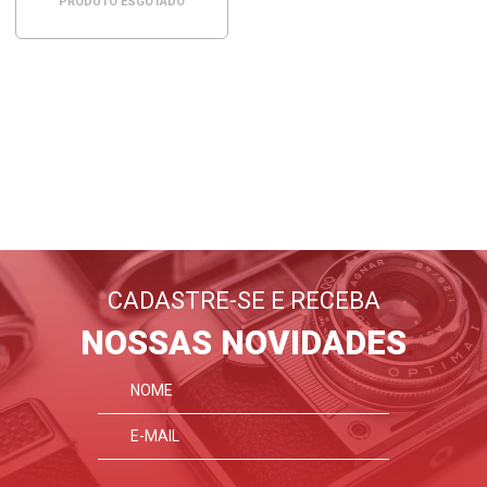
PRODUTO ESGOTADO
BLOG
EMANIA
Lançamentos, dicas, tutoriais
E tudo sobre fotografia
CADASTRE-SE E RECEBA
FIQUE POR DENTRO
NOSSAS NOVIDADES