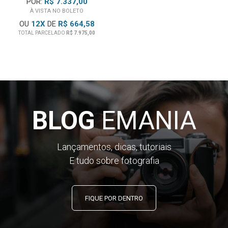
POR:
R$ 7.337,00
À VISTA NO BOLETO
OU
12
X
DE
R$ 664,58
TOTAL PARCELADO
R$ 7.975,00
BLOG
EMANIA
Lançamentos, dicas, tutoriais
E tudo sobre fotografia
FIQUE POR DENTRO