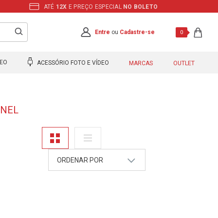
ATÉ
12X
E PREÇO ESPECIAL
NO BOLETO
Entre
ou
Cadastre-se
0
DEO
ACESSÓRIO FOTO E VÍDEO
MARCAS
OUTLET
SNEL
ORDENAR POR
A - Z
Z - A
Mais Vendidos