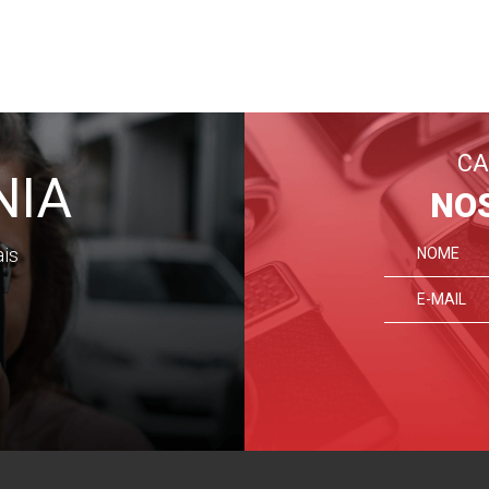
CA
NIA
NO
ais