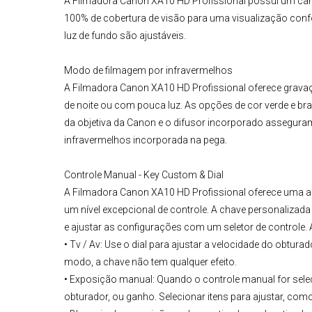
A
Filmadora Canon XA10 HD Profissional
possui um cam
100% de cobertura de visão para uma visualização confo
luz de fundo são ajustáveis.
Modo de filmagem por infravermelhos
A
Filmadora Canon XA10 HD Profissional
oferece gravaç
de noite ou com pouca luz. As opções de cor verde e br
da objetiva da Canon e o difusor incorporado assegura
infravermelhos incorporada na pega.
Controle Manual - Key Custom & Dial
A
Filmadora Canon XA10 HD Profissional
oferece uma am
um nível excepcional de controle. A chave personalizada 
e ajustar as configurações com um seletor de controle.
• Tv / Av: Use o dial para ajustar a velocidade do obtu
modo, a chave não tem qualquer efeito.
• Exposição manual: Quando o controle manual for selec
obturador, ou ganho. Selecionar itens para ajustar, com