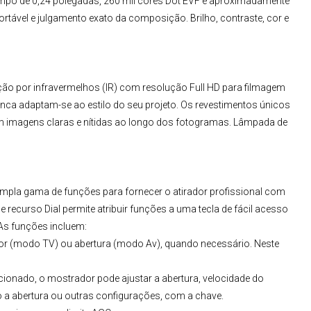
po de 0,24 polegadas, 260 mil cores Dot EVF e aproximadamente
rtável e julgamento exato da composição. Brilho, contraste, cor e
ão por infravermelhos (IR) com resolução Full HD para filmagem
anca adaptam-se ao estilo do seu projeto. Os revestimentos únicos
m imagens claras e nítidas ao longo dos fotogramas. Lâmpada de
pla gama de funções para fornecer o atirador profissional com
e recurso Dial permite atribuir funções a uma tecla de fácil acesso
 As funções incluem:
rador (modo TV) ou abertura (modo Av), quando necessário. Neste
ionado, o mostrador pode ajustar a abertura, velocidade do
o a abertura ou outras configurações, com a chave.