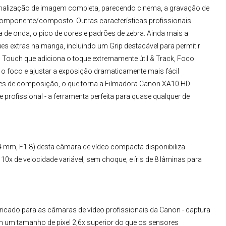
nalização de imagem completa, parecendo cinema, a gravação de
/componente/composto. Outras características profissionais
 de onda, o pico de cores e padrões de zebra. Ainda mais a
es extras na manga, incluindo um Grip destacável para permitir
,5 Touch que adiciona o toque extremamente útil & Track, Foco
 foco e ajustar a exposição dramaticamente mais fácil
res de composição, o que torna a Filmadora Canon XA10 HD
e profissional - a ferramenta perfeita para quase qualquer de
4 mm, F1.8) desta câmara de vídeo compacta disponibiliza
10x de velocidade variável, sem choque, e íris de 8 lâminas para
icado para as câmaras de vídeo profissionais da Canon - captura
m um tamanho de pixel 2,6x superior do que os sensores