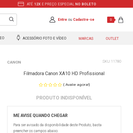
ATÉ
12X
E PREÇO ESPECIAL
NO BOLETO
Entre
ou
Cadastre-se
0
DEO
ACESSÓRIO FOTO E VÍDEO
MARCAS
OUTLET
11780
CANON
Filmadora Canon XA10 HD Profissional
(
)
Avalie agora!
Para ser avisado da disponibilidade deste Produto, basta
preencher os campos abaixo.