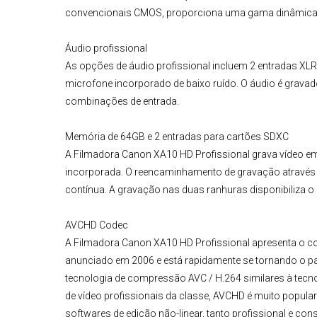
convencionais CMOS, proporciona uma gama dinâmica ma
Áudio profissional
As opções de áudio profissional incluem 2 entradas XL
microfone incorporado de baixo ruído. O áudio é gravado 
combinações de entrada.
Memória de 64GB e 2 entradas para cartões SDXC
A
Filmadora Canon XA10 HD Profissional
grava vídeo e
incorporada. O reencaminhamento de gravação através 
contínua. A gravação nas duas ranhuras disponibiliza
AVCHD Codec
A
Filmadora Canon XA10 HD Profissional
apresenta o co
anunciado em 2006 e está rapidamente se tornando o pa
tecnologia de compressão AVC / H.264 similares à tec
de vídeo profissionais da classe, AVCHD é muito popu
softwares de edição não-linear, tanto profissional e con