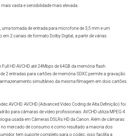
is vasta e sensibilidade mais elevada.
R, uma tomada de entrada para microfone de 3,5 mm e um
em 2 canais de formato Dolby Digital, a partir de várias
m Full HD AVCHD até 24Mbps de 64GB da memória flash
de 2 entradas para cartões de memória SDXC permite a gravação
 o armazenamento simultâneo da mesma filmagem em dois cartões.
dec AVCHD. AVCHD (Advanced Video Coding de Alta Definição) foi
drão para câmaras de vídeo profissionais. AVCHD utiliza MPEG-4
nologia usada em
Câmeras DSLR
s HD da Canon
. Além de câmaras
lar no mercado de consumo e como resultado a maioria dos
sumidor, tem suporte completo para o codec; isso facilita a