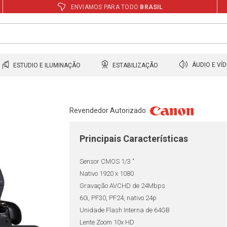
ENVIAMOS PARA TODO
BRASIL
ESTUDIO E ILUMINAÇÃO
ESTABILIZAÇÃO
ÁUDIO E VÍ
Revendedor Autorizado
Principais Características
Sensor CMOS 1/3 "
Nativo 1920 x 1080
Gravação AVCHD de 24Mbps
60i, PF30, PF24, nativo 24p
Unidade Flash Interna de 64GB
Lente Zoom 10x HD