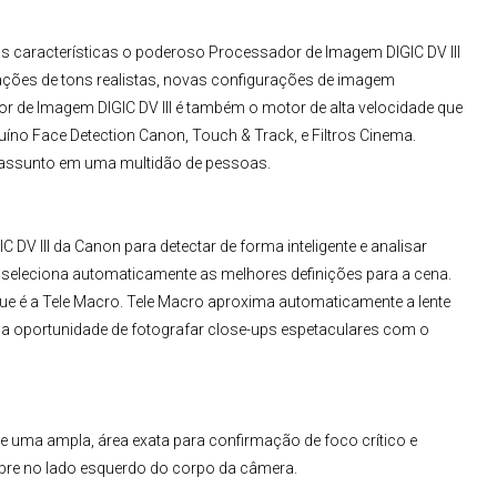
 características o poderoso Processador de Imagem DIGIC DV III
ões de tons realistas, novas configurações de imagem
 de Imagem DIGIC DV III é também o motor de alta velocidade que
no Face Detection Canon, Touch & Track, e Filtros Cinema.
m assunto em uma multidão de pessoas.
V III da Canon para detectar de forma inteligente e analisar
a, seleciona automaticamente as melhores definições para a cena.
ue é a Tele Macro. Tele Macro aproxima automaticamente a lente
he a oportunidade de fotografar close-ups espetaculares com o
e uma ampla, área exata para confirmação de foco crítico e
bre no lado esquerdo do corpo da câmera.