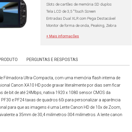
Slots de cartões de memória SD duplos
Tela LCD de 3,5 "Touch Screen
Entradas Dual XLR com Pega Destacável
Monitor de forma de onda, Peaking, Zebra
70/100%
+ Mais informações
 PRODUTO
PERGUNTAS E RESPOSTAS
de
Filmadora Ultra-Compacta
, com uma memória flash interna de
sional Canon
XA10 HD
pode gravar literalmente por dias sem ficar
 de bit de até 24Mbps, nativa 1920 x 1080 sensor CMOS da
 PF30 e PF24 taxas de quadros 60i para personalizar a aparência
onal para que as imagens é uma
Lente Canon
HD
de 10x de Zoom,
ivalente a 35mm de 30,4 milímetros-304 milímetros. A lente canon