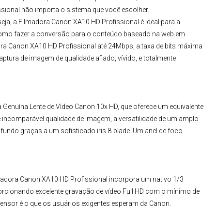
sional
não importa o sistema que você escolher.
eja, a
Filmadora Canon XA10 HD Profissional
é ideal para a
como fazer a conversão para o conteúdo baseado na web em
dora Canon XA10 HD Profissional até 24Mbps, a taxa de bits máxima
aptura de imagem de qualidade afiado, vívido, e totalmente
Genuína Lente de Vídeo Canon 10x HD, que oferece um equivalente
e incomparável qualidade de imagem, a versatilidade de um amplo
fundo graças a um sofisticado iris 8-blade. Um anel de foco
lmadora Canon XA10 HD Profissional incorpora um nativo 1/3
rcionando excelente gravação de vídeo Full HD com o mínimo de
e sensor é o que os usuários exigentes esperam da Canon.