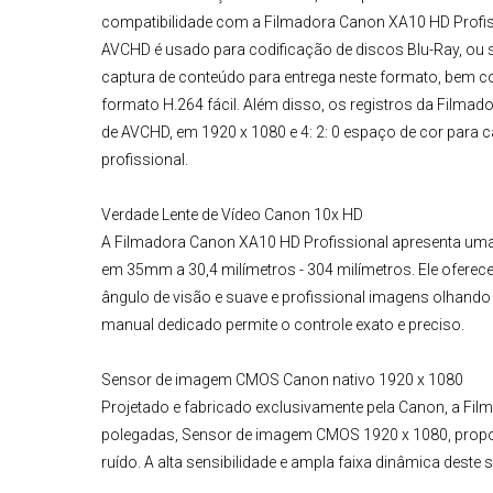
compatibilidade com a
Filmadora Canon XA10 HD Profis
AVCHD é usado para codificação de discos Blu-Ray, ou s
captura de conteúdo para entrega neste formato, bem 
formato H.264 fácil. Além disso, os registros da Filma
de AVCHD, em 1920 x 1080 e 4: 2: 0 espaço de cor para c
profissional.
Verdade
Lente de Vídeo Canon
10x HD
A
Filmadora Canon XA10 HD Profissional
apresenta uma 
em 35mm a 30,4 milímetros - 304 milímetros. Ele oferec
ângulo de visão e suave e profissional imagens olhando 
manual dedicado permite o controle exato e preciso.
Sensor de imagem CMOS Canon nativo 1920 x 1080
Projetado e fabricado exclusivamente pela Canon, a Fi
polegadas, Sensor de imagem CMOS 1920 x 1080, propo
ruído. A alta sensibilidade e ampla faixa dinâmica dest