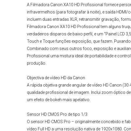
A
Filmadora Canon XA10 HD Profissional
fornece perso
infravermelhos (para fotografar à noite), e saída HDMI
incluem duas entradas XLR, retransmitir gravação, forma
Filmadora
Canon
XA10 HD Profissional
tem alguns truqu
verdadeiros disparos de baixo perfil, e um "Painel LCD 3
Touch e Toque funções exposição, que fazem. Puxando o
Combinado com seus outros foco, exposição e auxilia
Profissional uma mistura ideal de portabilidade e control
produção.
Objectiva de vídeo HD da Canon
A rápida
objetiva grande angular
de vídeo HD Canon (30.
qualidade profissional de imagem. Inclui zoom óptico de 
um efeito de bokeh mais apelativo.
Sensor HD CMOS Pro de tipo 1/3
O sensor HD CMOS Pro – originalmente concebido e fabr
vídeo Full HD a uma resolução nativa de 1920x1080. Co