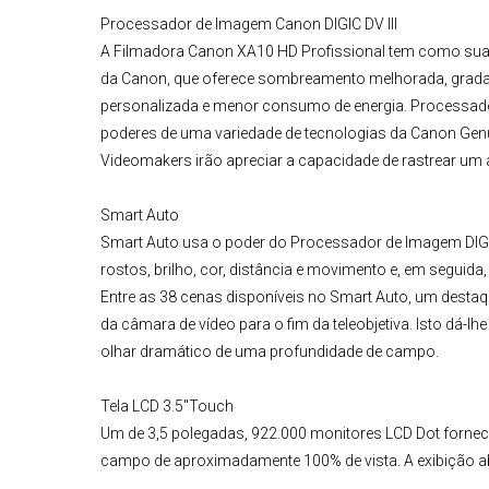
Processador de Imagem Canon DIGIC DV III
A Filmadora Canon XA10 HD Profissional tem como suas
da Canon, que oferece sombreamento melhorada, gradaç
personalizada e menor consumo de energia. Processador
poderes de uma variedade de tecnologias da Canon Genuí
Videomakers irão apreciar a capacidade de rastrear u
Smart Auto
Smart Auto usa o poder do Processador de Imagem DIGIC D
rostos, brilho, cor, distância e movimento e, em seguid
Entre as 38 cenas disponíveis no Smart Auto, um destaq
da câmara de vídeo para o fim da teleobjetiva. Isto dá-l
olhar dramático de uma profundidade de campo.
Tela LCD 3.5"Touch
Um de 3,5 polegadas, 922.000 monitores LCD Dot fornec
campo de aproximadamente 100% de vista. A exibição a