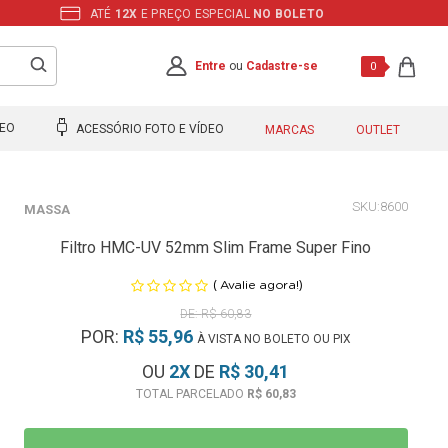
ATÉ
12X
E PREÇO ESPECIAL
NO BOLETO
Entre
ou
Cadastre-se
0
DEO
ACESSÓRIO FOTO E VÍDEO
MARCAS
OUTLET
8600
MASSA
Filtro HMC-UV 52mm Slim Frame Super Fino
(
)
Avalie agora!
R$ 60,83
POR:
R$ 55,96
À VISTA NO BOLETO OU PIX
OU
2
X
DE
R$ 30,41
R$ 60,83