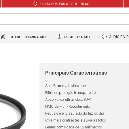
ENVIAMOS PARA TODO
BRASIL
ESTUDIO E ILUMINAÇÃO
ESTABILIZAÇÃO
ÁUDIO E VÍ
Principais Características
Slim Frame Ultrafino e leve
Filtro de proteção transparente
Absorve luz ultravioleta (UV)
HMC de Multi-Revestimento
Reduz o efeito azulado da luz do dia
Cria mais contrastes e aviva as fotos
Lentes com Rosca de 52 milímetros