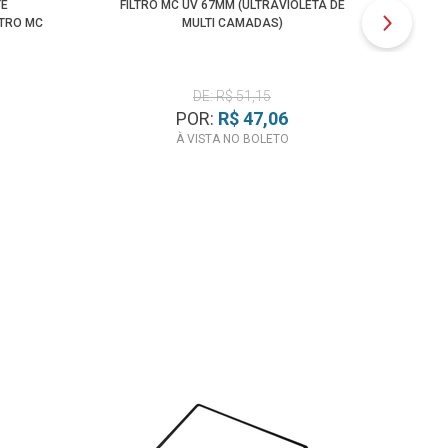
TE
FILTRO MC UV 67MM (ULTRAVIOLETA DE
F
LTRO MC
MULTI CAMADAS)
DE: R$ 51,15
POR:
R$ 47,06
À VISTA NO BOLETO