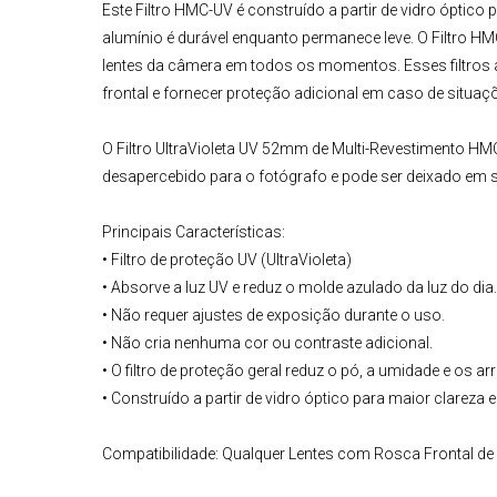
Este
Filtro HMC-UV
é construído a partir de vidro óptico pa
alumínio é durável enquanto permanece leve. O
Filtro H
lentes da câmera
em todos os momentos. Esses filtros aj
frontal e fornecer proteção adicional em caso de situaçõ
O
Filtro UltraVioleta UV 52mm de Multi-Revestimento HM
desapercebido para o fotógrafo e pode ser deixado em
Principais Características:
• Filtro de proteção UV (UltraVioleta)
• Absorve a luz UV e reduz o molde azulado da luz do dia.
• Não requer ajustes de exposição durante o uso.
• Não cria nenhuma cor ou contraste adicional.
• O filtro de proteção geral reduz o pó, a umidade e os a
• Construído a partir de vidro óptico para maior clareza e
Compatibilidade:
Qualquer Lentes com Rosca Frontal de 