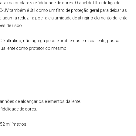
ra maior clareza e fidelidade de cores. O anel de filtro de liga de
MC-UV
também é útil como um filtro de proteção geral para deixar as
udam a reduzir a poeira e a umidade de atingir o elemento da lente
es de risco.
C
é ultrafino, não agrega peso e problemas em sua lente, passa
 sua lente como protetor do mesmo.
rranhões de alcançar os elementos da lente.
 fidelidade de cores.
52 milímetros.