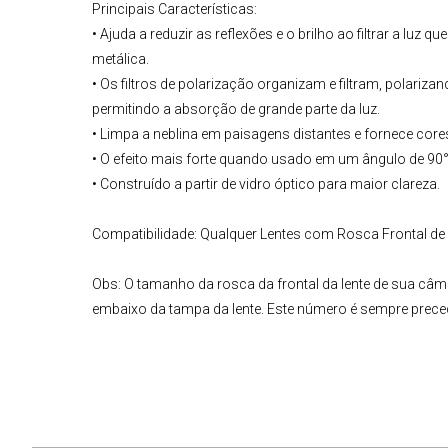
Principais Características:
• Ajuda a reduzir as reflexões e o brilho ao filtrar a luz 
metálica.
• Os filtros de polarização organizam e filtram, polarizan
permitindo a absorção de grande parte da luz.
• Limpa a neblina em paisagens distantes e fornece core
• O efeito mais forte quando usado em um ângulo de 90°
• Construído a partir de vidro óptico para maior clareza.
Compatibilidade:
Qualquer Lentes com Rosca Frontal de 
Obs:
O tamanho da rosca da frontal da lente de sua câm
embaixo da tampa da lente. Este número é sempre prece