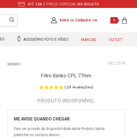
ATÉ
12X
E PREÇO ESPECIAL
NO BOLETO
Entre
ou
Cadastre-se
0
DEO
ACESSÓRIO FOTO E VÍDEO
MARCAS
OUTLET
2578
KENKO
Filtro Kenko CPL 77mm
(
)
29
Avaliações
Para ser avisado da disponibilidade deste Produto, basta
preencher os campos abaixo.