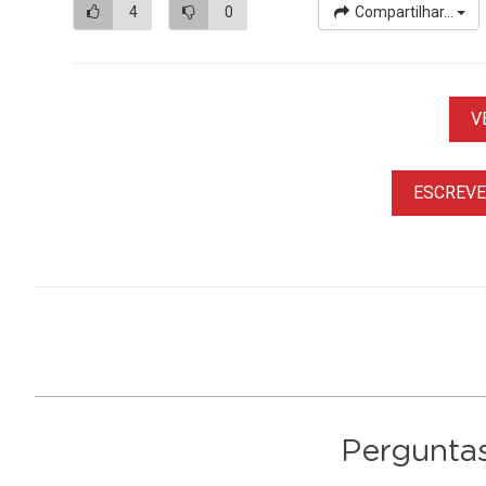
4
0
Compartilhar...
V
ESCREVER
Perguntas