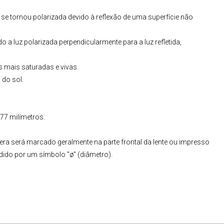
que se tornou polarizada devido à reflexão de uma superfície não
do a luz polarizada perpendicularmente para a luz refletida,
s mais saturadas e vivas.
 do sol.
77 milímetros.
era será marcado geralmente na parte frontal da lente ou impresso
dido por um símbolo "ø" (diâmetro).