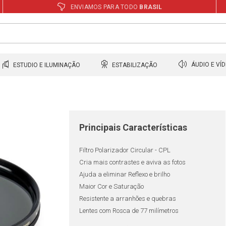
ENVIAMOS PARA TODO
BRASIL
ESTUDIO E ILUMINAÇÃO
ESTABILIZAÇÃO
ÁUDIO E VÍ
Principais Características
Filtro Polarizador Circular - CPL
Cria mais contrastes e aviva as fotos
Ajuda a eliminar Reflexo e brilho
Maior Cor e Saturação
Resistente a arranhões e quebras
Lentes com Rosca de 77 milímetros