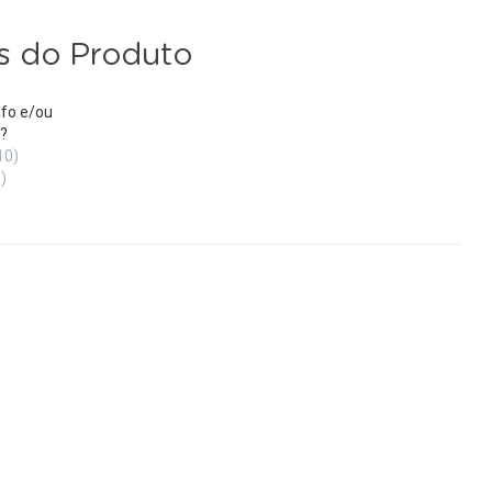
s do Produto
fo e/ou
?
10)
)