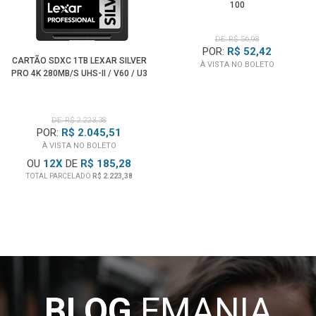
100
DE: R$ 56,98
POR:
R$ 52,42
CARTÃO SDXC 1TB LEXAR SILVER
À VISTA NO BOLETO
PRO 4K 280MB/S UHS-II / V60 / U3
DE: R$ 2.223,38
POR:
R$ 2.045,51
À VISTA NO BOLETO
OU
12
X
DE
R$ 185,28
TOTAL PARCELADO
R$ 2.223,38
BLOG
EMANIA