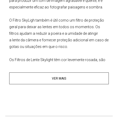
para produzir um tom de imagem agradável e quente; e é
especialmente eficaz ao fotografar paisagens e sombra.
O
Filtro SkyLigh
também é útil como um filtro de proteção
geral para deixar as lentes em todos os momentos. Os
filtros ajudam a reduzir a poeira e a umidade de atingir
a
lente da câmera
e fornecer proteção adicional em caso de
gotas ou situações em que o risco.
Os
Filtros de Lente Skylight
têm cor levemente rosada, são
Filtros de Proteção UV (UltraVioleta) que se usam para
neutralizar os efeitos dos raios UV que tendem a estender o
VER MAIS
tom azulado sobre áreas de sombra à luz do dia plena. Os
Filtros Skylight costumam combinar funções
Filtros de
Lentes
UV, Azul ou de Difusão.
Principais Características:
• Pode ser deixado conectado a lente o tempo todo para