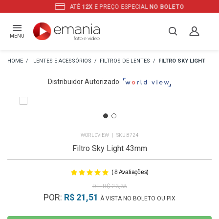
ATÉ
12X
E PREÇO ESPECIAL
NO BOLETO
MENU
LENTES E ACESSÓRIOS
FILTROS DE LENTES
FILTRO SKY LIGHT
Distribuidor Autorizado
WORLDVIEW
8724
Filtro Sky Light 43mm
(
)
8
Avaliações
R$ 23,38
POR:
R$ 21,51
À VISTA NO BOLETO OU PIX