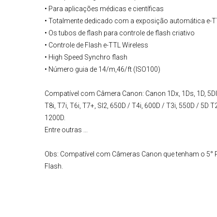
• Para aplicações médicas e científicas
• Totalmente dedicado com a exposição automática e-
• Os tubos de flash para controle de flash criativo
• Controle de Flash e-TTL Wireless
• High Speed Synchro flash
• Número guia de 14/m,46/ft (ISO100)
Compatível com
Câmera Canon
:
Canon 1Dx, 1Ds, 1D, 5DIII
T8i, T7i, T6i, T7+, Sl2, 650D / T4i, 600D / T3i, 550D / 5D 
1200D.
Entre outras ...
Obs:
Compatível com Câmeras Canon que tenham o 5° Pi
Flash.