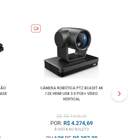
ÇÃO
CÂMERA ROBÓTICA PTZ BC420T 4K
CA
EASE
12X HDMI USB 3.0 POE+ VÍDEO
P
VERTICAL
DE: R$ 4.646,40
POR:
R$ 4.274,69
À VISTA NO BOLETO