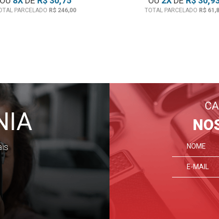
OU
8
X
DE
R$ 30,75
OU
2
X
DE
R$ 30,9
OTAL PARCELADO
R$ 246,00
TOTAL PARCELADO
R$ 61,
CA
NIA
NO
ais