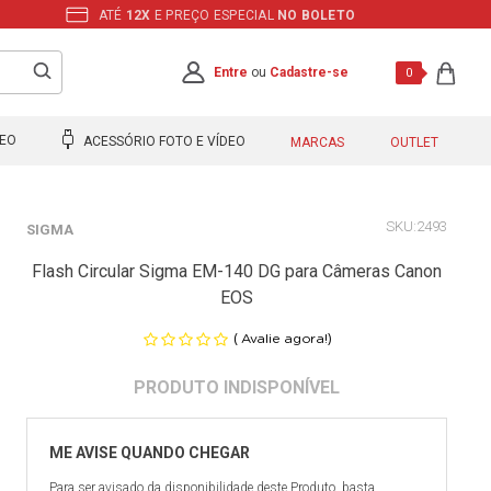
ATÉ
12X
E PREÇO ESPECIAL
NO BOLETO
Entre
ou
Cadastre-se
0
DEO
ACESSÓRIO FOTO E VÍDEO
MARCAS
OUTLET
2493
SIGMA
Flash Circular Sigma EM-140 DG para Câmeras Canon
EOS
(
)
Avalie agora!
Para ser avisado da disponibilidade deste Produto, basta