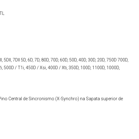
TTL
, 5DII, 7DII 5D, 6D, 7D, 80D, 70D, 60D, 50D, 40D, 30D, 20D, 750D 700D,
T2i, 500D / T1i, 450D / Xsi, 400D / Xti, 350D, 100D, 1100D, 1000D,
no Central de Sincronismo (X-Synchro) na Sapata superior de