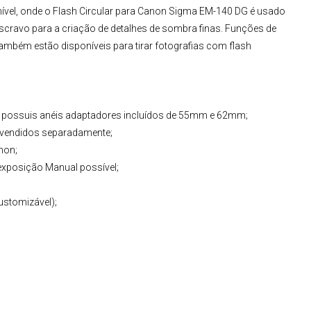
ível, onde o
Flash Circular para Canon
Sigma EM-140 DG
é usado
ravo para a criação de detalhes de sombra finas. Funções de
mbém estão disponíveis para tirar fotografias com flash
n possuis anéis adaptadores incluídos de 55mm e 62mm;
vendidos separadamente;
non;
 exposição Manual possível;
customizável);