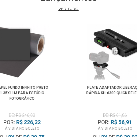
VER TUDO
PEL FUNDO INFINITO PRETO
PLATE ADAPTADOR LIBERA
1.35X11M PARA ESTÚDIO
RÁPIDA KH-6300 QUICK REL
FOTOGRÁFICO
DE: R$ 246,00
DE: R$ 61,86
POR:
R$ 226,32
POR:
R$ 56,91
À VISTA NO BOLETO
À VISTA NO BOLETO