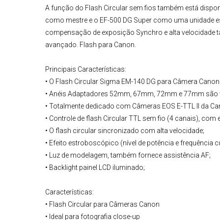
A função do Flash Circular sem fios também está dispon
como mestre e o EF-500 DG Super como uma unidade esc
compensação de exposição Synchro e alta velocidade ta
avançado. Flash para Canon.
Principais Características:
• O Flash Circular Sigma EM-140 DG para Câmera Cano
• Anéis Adaptadores 52mm, 67mm, 72mm e 77mm são 
• Totalmente dedicado com Câmeras EOS E-TTL II da Ca
• Controle de flash Circular TTL sem fio (4 canais), com
• O flash circular sincronizado com alta velocidade;
• Efeito estroboscópico (nível de potência e frequência 
• Luz de modelagem, também fornece assistência AF;
• Backlight painel LCD iluminado;
Características:
• Flash Circular para Câmeras Canon
• Ideal para fotografia close-up