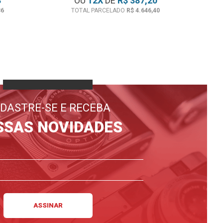
3
OU
12
X
DE
R$ 387,20
86
TOTAL PARCELADO
R$ 4.646,40
DASTRE-SE E RECEBA
SSAS NOVIDADES