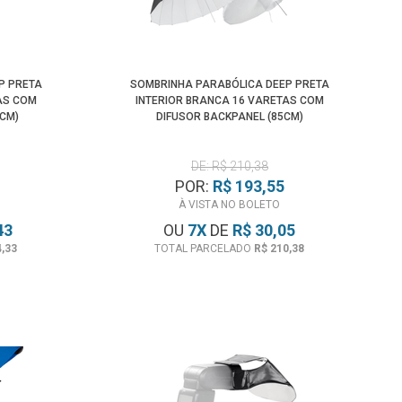
Menor Preço
P PRETA
SOMBRINHA PARABÓLICA DEEP PRETA
AS COM
INTERIOR BRANCA 16 VARETAS COM
5CM)
DIFUSOR BACKPANEL (85CM)
DE: R$ 210,38
POR:
R$ 193,55
À VISTA NO BOLETO
43
OU
7
X
DE
R$ 30,05
4,33
TOTAL PARCELADO
R$ 210,38