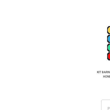
KIT BAR
HONE
P