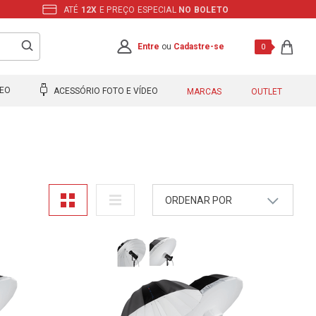
ATÉ
12X
E PREÇO ESPECIAL
NO BOLETO
Entre
ou
Cadastre-se
0
DEO
ACESSÓRIO FOTO E VÍDEO
MARCAS
OUTLET
ORDENAR POR
A - Z
Z - A
Mais Vendidos
Maior Preço