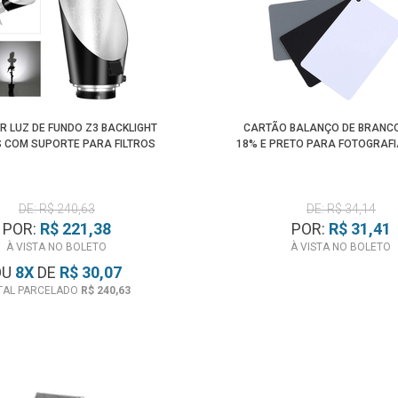
R LUZ DE FUNDO Z3 BACKLIGHT
CARTÃO BALANÇO DE BRANCO
 COM SUPORTE PARA FILTROS
18% E PRETO PARA FOTOGRAFIA
DE: R$ 240,63
DE: R$ 34,14
POR:
R$ 221,38
POR:
R$ 31,41
À VISTA NO BOLETO
À VISTA NO BOLETO
OU
8
X
DE
R$ 30,07
TAL PARCELADO
R$ 240,63