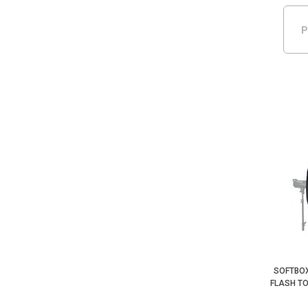
P
SOFTBOX
FLASH T