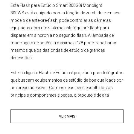
Esta
Flash para Estúdio
Smart 300SDi Monolight
300WS
está equipado com a função de zumbido e em seu
modelo de ante-pré-flash, pode controlar as câmeras
equipadas com um sistema anti-fogo pré-flash para
disparar em sincronia no segundo flash. A lâmpada de
modelagem de potência máxima a 1/8 pode trabalhar os
mesmos que os das ondas de estúdio de grandes
dimensões.
Este
Inteligente Flash de Estúdio
é projetado para fotógrafos
que buscam equipamentos de estúdio de boa qualidade por
um preço acessível. Com os seus bens escolhidos os
principais componentes e peças, o produto é de alta
qualidade, estabilidade e confiabilidade para os retratos,
moda, arte casamento, fotografia publicitária e gravação de
VER MAIS
vídeo, etc.
Principais Características: