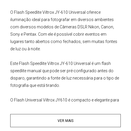
O Flash Speedlite Viltrox
JY-610 Universal
oferece
iluminação ideal para fotografar em diversos ambientes
com diversos modelos de
Câmeras DSLR Nikon, Canon,
Sony e Pentax.
Com ele é possível cobrir eventos em
lugares tanto abertos como fechados, sem muitas fontes
de luz ou à noite.
Este
Flash Speedlite
Viltrox J
Y-610 Universal
é um flash
speedlite manual que pode ser pré-configurado antes do
disparo, garantindo a fonte de luz necessária para o tipo de
fotografia que está tirando.
O
Flash Universal Viltrox JY610
é compacto e elegante para
todos os modelos de câmeras, pois possui uma sapata
universal (Canon, Nikon, Sony, Panasonic, Pentax,
VER MAIS
Olympus). Devido à sua leveza e pequenas dimensões, é
especialmente útil para as câmeras compactas como