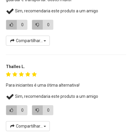
sobrecarga e perda do flash. Sua cabeça tem alcance de
Sim, recomendaria este produto a um amigo
até 90º, permitindo o direcionamento do flash.
0
0
Características:
• Ajuste de zoom manual
Compartilhar...
• Moderador de densidade de iluminação
• Amplos frequência e disparos rápidos
• Painel de Fácil configuração
• Proteção contra superaquecimento e curtos-circuitos
Thalles L.
• Pode ser movido em vários ângulos de 90º
• Compatível com
Câmeras DSLR Nikon, Canon, Sony e
Para iniciantes é uma ótima alternativa!
Pentax
Sim, recomendaria este produto a um amigo
0
0
Compartilhar...