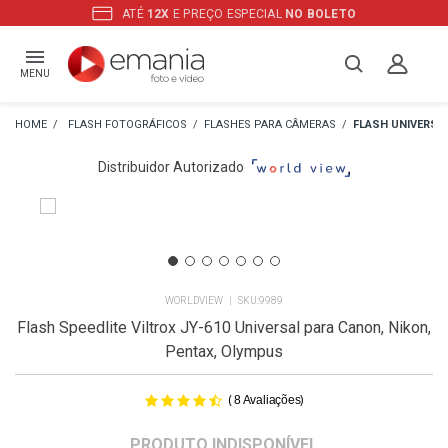
ATÉ
12X
E PREÇO ESPECIAL
NO BOLETO
MENU
FLASH FOTOGRÁFICOS
FLASHES PARA CÂMERAS
FLASH UNIVERSA
Distribuidor Autorizado
WORLDVIEW
9989
Flash Speedlite Viltrox JY-610 Universal para Canon, Nikon,
Pentax, Olympus
(
)
8
Avaliações