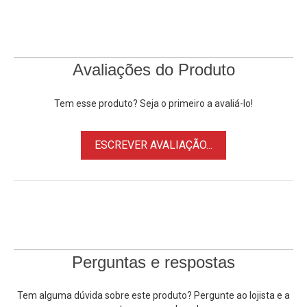
24-105mm, que é capaz de ser ampliado a 18mm com o
difusor de Flash. Seu tempo de reciclagem é de até 3
segundos, alternando entre 8 Níveis de controle de saída.
Avaliações do Produto
Características:
• Giro vertical de 90° e horizontal de até 270°
Tem esse produto? Seja o primeiro a avaliá-lo!
• Flash Manual para Câmeras Nikon DF
• Alcance de conversação de até 25 metros
ESCREVER AVALIAÇÃO...
• Reciclagem é de até 3 segundos
• Painel LCD retro iluminado intuitivo
Câmeras Nikon
Compatíveis:
Câmera Nikon D6
Câmera Nikon D5
Câmera Nikon D4
Perguntas e respostas
Câmera Nikon D3S / D3x
Câmera Nikon D500
Tem alguma dúvida sobre este produto? Pergunte ao lojista e a
Câmera
Nikon D610