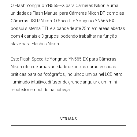
O
Flash Yongnuo
YN565-EX para Câmeras Nikon
é uma
unidade de Flash Manual para Câmeras Nikon DF, como as
Câmeras DSLR Nikon. O Speedlite Yongnuo YN565-EX
possui sistema TTL e alcance de até 25m em áreas abertas
com 4 canais e 3 grupos, podendo trabalhar na função
slave para Flashes Nikon.
Este
Flash Speedlite
Yongnuo YN565-EX para
Câmeras
Nikon
oferece uma variedade de outras características
práticas para os fotógrafos, incluindo um painel LCD retro
iluminado intuitivo, difusor de grande angular e um mini
rebatedor embutido na cabeça.
Outros recursos são uma função de luz de modelagem e
um aviso sonoro para notificações audíveis sobre o status
VER MAIS
do flash.Com ângulo na vertical de 90° e horizontal de até
270°, o Flash Speedlite Yongnuo YN565-EX é muito versátil
e possui alcance de disparo, com uma faixa de zoom de