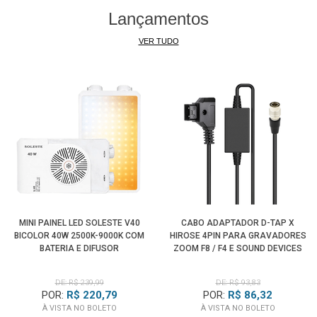
Câmera Nikon Z7 / Z7 II
Lançamentos
Câmera Nikon Z6 / Z6 II
Câmera Nikon Z5
VER TUDO
Câmera Nikon Z30
Câmera Nikon Z50
Câmera Nikon COOLPIX P1000
Câmera Nikon COOLPIX P950
Câmera Nikon Coolpix P7800
Entre outras
Câmeras Nikon DSLR
e
Mirrorless
MINI PAINEL LED SOLESTE V40
CABO ADAPTADOR D-TAP X
BICOLOR 40W 2500K-9000K COM
HIROSE 4PIN PARA GRAVADORES
BATERIA E DIFUSOR
ZOOM F8 / F4 E SOUND DEVICES
DE: R$ 239,99
DE: R$ 93,83
POR:
R$ 220,79
POR:
R$ 86,32
À VISTA NO BOLETO
À VISTA NO BOLETO