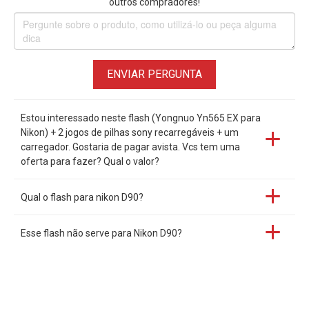
outros compradores!
Câmera Nikon D750
Câmera Nikon D780
Câmera Nikon D850
Câmera Nikon D810 / D810A
ENVIAR PERGUNTA
Câmera Nikon D800 / D800E
Câmera Nikon D300S
Estou interessado neste flash (Yongnuo Yn565 EX para
Câmera Nikon D300
Nikon) + 2 jogos de pilhas sony recarregáveis + um
Câmera Nikon D7500
carregador. Gostaria de pagar avista. Vcs tem uma
Câmera
Nikon D7200
oferta para fazer? Qual o valor?
Câmera Nikon D7100
Câmera Nikon D7000
Qual o flash para nikon D90?
Câmera Nikon D5600
Câmera
Nikon D5500
Esse flash não serve para Nikon D90?
Câmera Nikon D5400
Câmera Nikon D5300
Câmera Nikon D5200
Câmera Nikon D5100
Câmera Nikon D5000