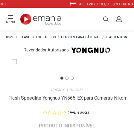
ATÉ
12X
E PREÇO ESPECIAL
NO BOLETO
MENU
FLASH FOTOGRÁFICOS
FLASHES PARA CÂMERAS
FLASH NIKON
Revendedor Autorizado
YONGNUO
6752
Flash Speedlite Yongnuo YN565-EX para Câmeras Nikon
(
)
Avalie agora!