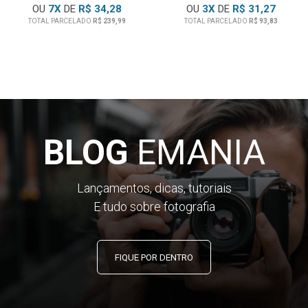
OU
7
X
DE
R$ 34,28
OU
3
X
DE
R$ 31,27
TOTAL PARCELADO
R$ 239,99
TOTAL PARCELADO
R$ 93,83
BLOG
EMANIA
Lançamentos, dicas, tutoriais
E tudo sobre fotografia
FIQUE POR DENTRO