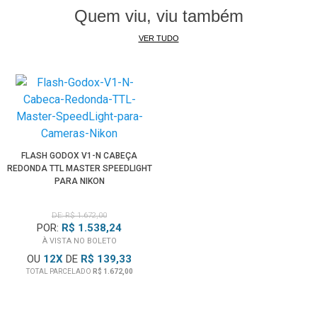
Quem viu, viu também
Câmera Nikon D3500
Câmera
Nikon D3400
VER TUDO
Câmera
Nikon D3300
Câmera Nikon D3200
Câmera Nikon D3100
Câmera Nikon D3000
Câmera Nikon D200
Câmera Nikon D100
FLASH GODOX V1-N CABEÇA
Câmera Nikon D70S
REDONDA TTL MASTER SPEEDLIGHT
Câmera Nikon D60
PARA NIKON
Câmera Nikon D90
Câmera Nikon Df
DE: R$ 1.672,00
POR:
R$ 1.538,24
Câmera Nikon DL18-50
À VISTA NO BOLETO
Câmera Nikon DL24-500
OU
12
X
DE
R$ 139,33
Câmera Nikon DL24-85
TOTAL PARCELADO
R$ 1.672,00
Câmera Nikon Z9
Câmera Nikon ZFC