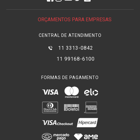
facilmente obtida em todo o mundo.
Características:
ORÇAMENTOS PARA EMPRESAS
• Incidente e luz refletida
• Modo HD / Cine
CENTRAL DE ATENDIMENTO
• Abertura, Frame Rate
• Ambiente e foto Modo Flash
11 3313-0842
• Lux e Leitura Foot-vela
11 99168-6100
• Funciona com 1x pilha AA
FORMAS DE PAGAMENTO