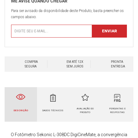
Para ser avisado da disponibilidade deste Produto, basta preencher os
campos abaixo.
COMPRA
EM ATÉ 12X
PRONTA
SEGURA
SEM JUROS
ENTREGA
AVALIAÇÃO DO
PERGUNTAS E
DESCRIÇÃO
DADOS TÉCNICOS
PRODUTO
RESPOSTAS
O Fotômetro Sekonic L-308DC DigiCineMate, a
convergência