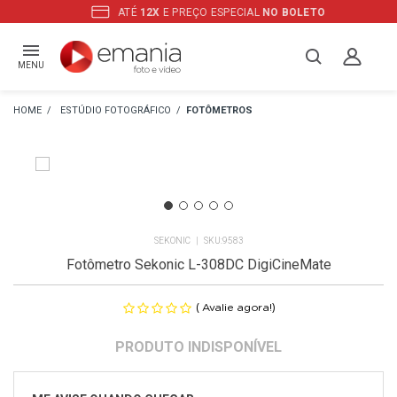
ATÉ
12X
E PREÇO ESPECIAL
NO BOLETO
MENU
ESTÚDIO FOTOGRÁFICO
FOTÔMETROS
SEKONIC
9583
Fotômetro Sekonic L-308DC DigiCineMate
(
)
Avalie agora!