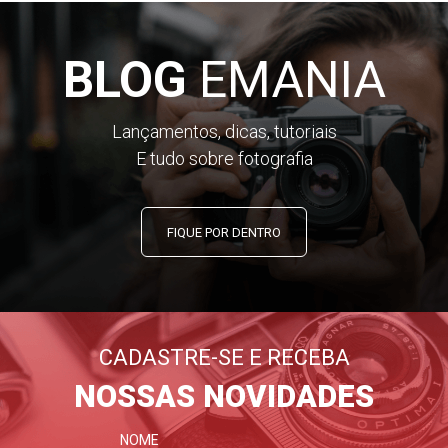
verdes, ajustando e tomando proporções lux e medições
Pé- vela.
BLOG
EMANIA
Deslize o lumisphere para a direita para medir a luz refletida
a partir do sujeito ou o brilho das fontes de luz ou luz janela.
Lançamentos, dicas, tutoriais
E tudo sobre fotografia
Simplicidade
Nada poderia ser mais simples. Defina o ISO e tomar
Prioridade de Obturador ou leituras prioritárias de frame-
FIQUE POR DENTRO
rate para indicação de abertura de f/0.5 para f/90.9 com
precisão 1/10-stop. Segure o botão de medição para
leituras contínuas. Alterar a velocidade do obturador, taxa
de quadros ou configurações de ISO após a medição e o
medidor irá compensar automaticamente o ajuste de
CADASTRE-SE E RECEBA
abertura para manter a exposição correta.
NOSSAS NOVIDADES
Cabo ou sem fio
Leituras de prioridade do obturador de luz do flash pode ser