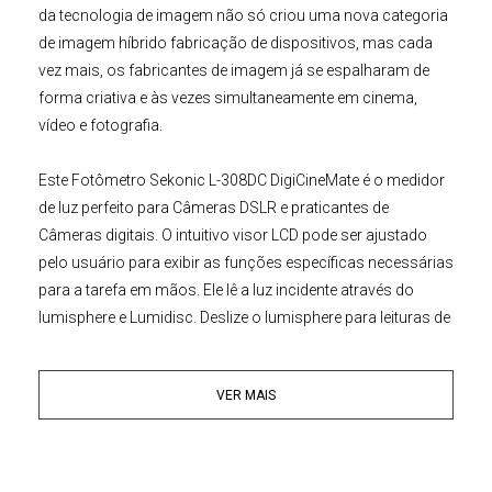
da tecnologia de imagem não só criou uma nova categoria
de imagem híbrido fabricação de dispositivos, mas cada
vez mais, os fabricantes de imagem já se espalharam de
forma criativa e às vezes simultaneamente em cinema,
vídeo e fotografia.
Este
Fotômetro
Sekonic L-308DC DigiCineMate
é o medidor
de luz perfeito para
Câmeras DSLR
e praticantes de
Câmeras digitais
. O intuitivo visor
LCD
pode ser ajustado
pelo usuário para exibir as funções específicas necessárias
para a tarefa em mãos. Ele lê a luz incidente através do
lumisphere e Lumidisc. Deslize o lumisphere para leituras de
luz refletida.
VER MAIS
No modo Cine o medidor lê em lux ou pé-velas, bem como
fps (quadros por segundo) e ângulos de disparo do
obturador. No modo de foto da Fotômetro Sekonic L-308DC
DigiCineMate exibe velocidades do obturador, f / stops ou