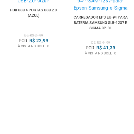
Tradicionais fotógrafos ainda poderão desfrutar de
HUB USB 4 PORTAS USB 2.0
imagem de exibição com prioridade de obturador de uma
(AZUL)
CARREGADOR EPS EU-94 PARA
ampla gama de ambientes e funções do flash, incluindo
BATERIA SAMSUNG SLB-1237 E
Cord e medição de flash sem fios, bem como EV. Tudo com
SIGMA BP-31
precisão parar um décimo e mostrar que pode ser
DE: R$ 24,99
POR:
R$ 22,99
DE: R$ 44,99
personalizado para sua câmera.
À VISTA NO BOLETO
POR:
R$ 41,39
À VISTA NO BOLETO
Três maneiras de medir a luz
Lumisphere do Fotômetro Sekonic L-308DC DigiCineMate
fala sobre a luz que você está controlando. Ele é projetado
para integrar toda a iluminação que cai sobre ele, e o
assunto, incluindo a luz principal, luz de linha, luz de cabelo,
luzes nos olhos, etc. Além de tomar leituras de exposição
quase infalíveis, sua leitura de luz incidente permite que você
configure e ilumine Cenas. Você também pode "andar no
set" para medir a uniformidade da iluminação.
Encaixe o Lumidisc acessório para medir a luz por telas