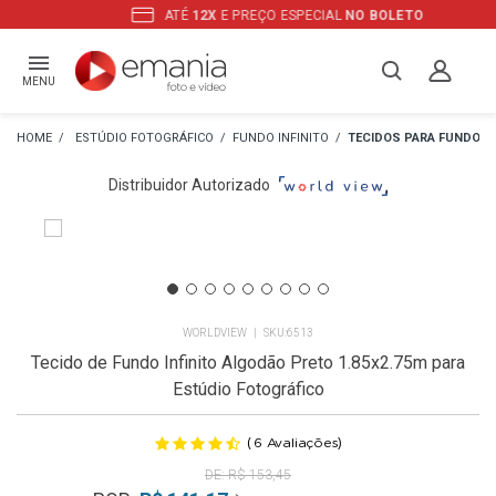
ATÉ
12X
E PREÇO ESPECIAL
NO BOLETO
MENU
ESTÚDIO FOTOGRÁFICO
FUNDO INFINITO
TECIDOS PARA FUNDO
Distribuidor Autorizado
WORLDVIEW
6513
Tecido de Fundo Infinito Algodão Preto 1.85x2.75m para
Estúdio Fotográfico
(
)
6
Avaliações
R$ 153,45