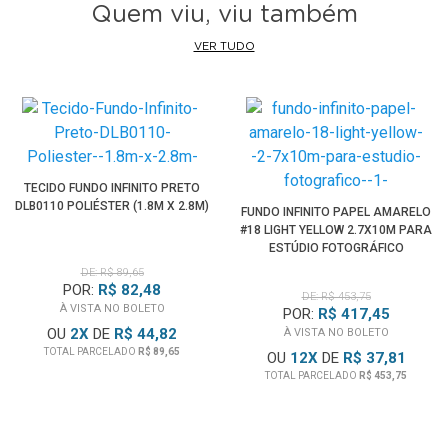
calibração de tela, iluminação ou do material de pigmento
Quem viu, viu também
de cada lote; verifique o código de cor fornecido pela
VER TUDO
fabricante para uma referência mais precisa da tonalidade.
Imagens ilustrativas.
Obs.:
Devido as dimensões, este equipamento é entregue
apenas via Transportadora. Entre em contato através do
nosso WhatsApp, Telefone ou E-mail para mais
TECIDO FUNDO INFINITO PRETO
DLB0110 POLIÉSTER (1.8M X 2.8M)
informações.
FUNDO INFINITO PAPEL AMARELO
#18 LIGHT YELLOW 2.7X10M PARA
ESTÚDIO FOTOGRÁFICO
DE: R$ 89,65
POR:
R$ 82,48
DE: R$ 453,75
À VISTA NO BOLETO
POR:
R$ 417,45
OU
2
X
DE
R$ 44,82
À VISTA NO BOLETO
TOTAL PARCELADO
R$ 89,65
OU
12
X
DE
R$ 37,81
TOTAL PARCELADO
R$ 453,75