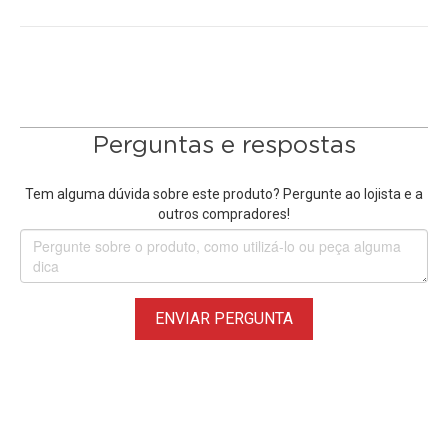
• Largura de 2.7 metros x 10 metros de comprimento
• Superfície com textura fina e opaca, não reflexiva
• Fácil de usar - apenas desenrole o que você precisa
• Permite adicionar profundidade, criar contrastes e realçar
cores
• Material livre de ácidos, Papel 100% reciclável
Perguntas e respostas
• Ideal para uso em
Estúdios Fotográficos
e de Filmagem
• Suporte / Estande para Fundo Infinito não incluso, vendido
Tem alguma dúvida sobre este produto? Pergunte ao lojista e a
separadamente.
outros compradores!
O
Fundo Infinito Amarelo #65 Cream Yellow
é perfeito para
televisão, produção de vídeo, fotos profissionais em
estúdios fotográficos, casamentos, festas, recém-
ENVIAR PERGUNTA
nascidos, crianças ou fotografia de produtos, Youtube,
aniversário, fotos de comida e muito mais.
*A cor real do Fundo Infinito Papel pode variar ligeiramente
da cor apresentada nas fotos devido a diferenças na