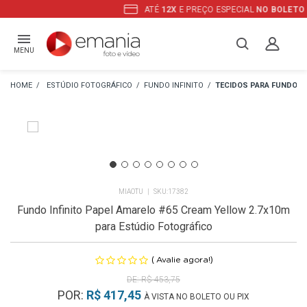
ATÉ
12X
E PREÇO ESPECIAL
NO BOLETO
MENU
ESTÚDIO FOTOGRÁFICO
FUNDO INFINITO
TECIDOS PARA FUNDO
MIAOTU
17382
Fundo Infinito Papel Amarelo #65 Cream Yellow 2.7x10m
para Estúdio Fotográfico
(
)
Avalie agora!
R$ 453,75
POR:
R$ 417,45
À VISTA NO BOLETO OU PIX