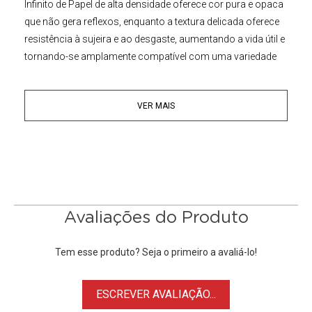
Infinito de Papel
de alta densidade oferece cor pura e opaca
que não gera reflexos, enquanto a textura delicada oferece
resistência à sujeira e ao desgaste, aumentando a vida útil e
tornando-se amplamente compatível com uma variedade
de mídias, como fundo de fotos, banners de exibição,
rascunhos, decorações, etc.
VER MAIS
O
Fundo Infinito
de Papel Amarelo #65 Cream Yellow
é
muito utilizado para dar mais profundidade na imagem,
criar contrastes, realçar cores e criar efeitos únicos, é
indispensável nas filmagens de longas e curtas metragens e
em
estúdios de fotografia
. O papel é fabricado de acordo
com especificações rigorosas, garantindo maior
Avaliações do Produto
consistência de cor e grande durabilidade.
Tem esse produto? Seja o primeiro a avaliá-lo!
Principais Características:
• Rolo de papel fotográfico de alta qualidade
ESCREVER AVALIAÇÃO...
• Fundo infinito cor Amarelo #65 Cream Yellow