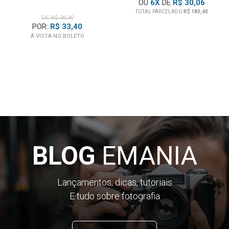
OU
6
X
DE
R$ 30,06
TOTAL PARCELADO
R$ 180,40
DE: R$ 36,30
POR:
R$ 33,40
À VISTA NO BOLETO
BLOG
EMANIA
Lançamentos, dicas, tutoriais
E tudo sobre fotografia