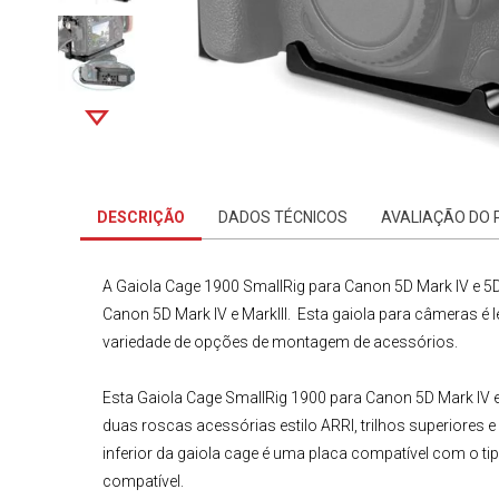
DESCRIÇÃO
DADOS TÉCNICOS
AVALIAÇÃO DO
A
Gaiola Cage 1900 SmallRig para
Canon
5D Mark IV
e 5D
Canon
5D Mark IV
e MarkIII
. Esta
gaiola para câmeras
é 
variedade de opções de montagem de acessórios.
Esta
Gaiola Cage
SmallRig
1900 para Canon 5D Mark IV e 
duas roscas acessórias estilo ARRI, trilhos superiores e
inferior da gaiola cage é uma placa compatível com o ti
compatível.