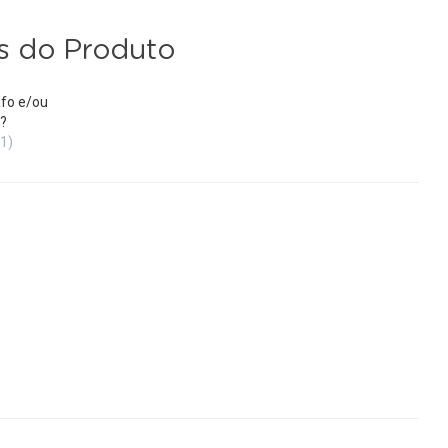
s do Produto
fo e/ou
?
(1)