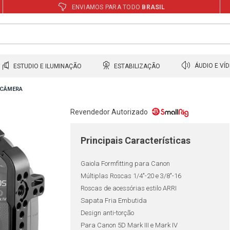
ENVIAMOS PARA TODO
BRASIL
ESTUDIO E ILUMINAÇÃO
ESTABILIZAÇÃO
ÁUDIO E VÍ
 CÂMERA
Revendedor Autorizado
Principais Características
Gaiola Formfitting para Canon
Múltiplas Roscas 1/4"-20 e 3/8"-16
Roscas de acessórias estilo ARRI
Sapata Fria Embutida
Design anti-torção
Para Canon 5D Mark III e Mark IV