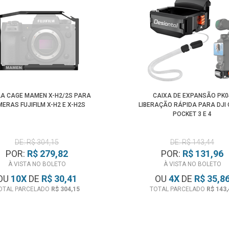
LA CAGE MAMEN X-H2/2S PARA
CAIXA DE EXPANSÃO PK0
ERAS FUJIFILM X-H2 E X-H2S
LIBERAÇÃO RÁPIDA PARA DJI
POCKET 3 E 4
DE: R$ 304,15
DE: R$ 143,44
POR:
R$ 279,82
POR:
R$ 131,96
À VISTA NO BOLETO
À VISTA NO BOLETO
OU
10
X
DE
R$ 30,41
OU
4
X
DE
R$ 35,8
OTAL PARCELADO
R$ 304,15
TOTAL PARCELADO
R$ 143,