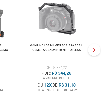
4
GAIOLA CAGE MAMEN EOS-R10 PARA
SU
 OSMO
CÂMERA CANON R10 MIRRORLESS
EXP
DE: R$ 374,22
POR:
R$ 344,28
À VISTA NO BOLETO
6
OU
12
X
DE
R$ 31,18
44
TOTAL PARCELADO
R$ 374,22