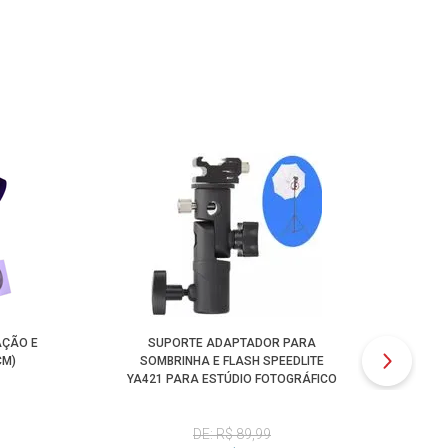
AÇÃO E
SUPORTE ADAPTADOR PARA
CÂM
CM)
SOMBRINHA E FLASH SPEEDLITE
YA421 PARA ESTÚDIO FOTOGRÁFICO
DE: R$ 89,99