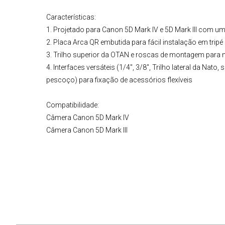
Características:
1. Projetado para Canon 5D Mark IV e 5D Mark III com u
2. Placa Arca QR embutida para fácil instalação em tripé 
3. Trilho superior da OTAN e roscas de montagem par
4. Interfaces versáteis (1/4", 3/8", Trilho lateral da Nato, 
pescoço) para fixação de acessórios flexíveis
Compatibilidade:
Câmera Canon
5D Mark IV
Câmera Canon 5D Mark III