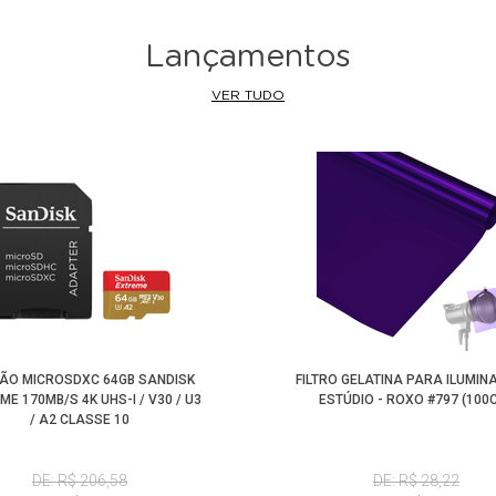
Lançamentos
VER TUDO
ÃO MICROSDXC 64GB SANDISK
FILTRO GELATINA PARA ILUMIN
ME 170MB/S 4K UHS-I / V30 / U3
ESTÚDIO - ROXO #797 (100
/ A2 CLASSE 10
DE: R$ 206,58
DE: R$ 28,22