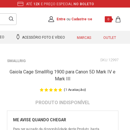
ATÉ
12X
E PREÇO ESPECIAL
NO BOLETO
Entre
ou
Cadastre-se
0
DEO
ACESSÓRIO FOTO E VÍDEO
MARCAS
OUTLET
12997
SMALLRIG
Gaiola Cage SmallRig 1900 para Canon 5D Mark IV e
Mark III
(
)
1
Avaliação
Para ser avisado da disponibilidade deste Produto, basta