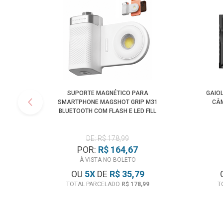
SUPORTE MAGNÉTICO PARA
GAIO
SMARTPHONE MAGSHOT GRIP M31
CÂM
BLUETOOTH COM FLASH E LED FILL
LIGHT
DE: R$ 178,99
POR:
R$ 164,67
À VISTA NO BOLETO
OU
5
X
DE
R$ 35,79
TOTAL PARCELADO
R$ 178,99
T