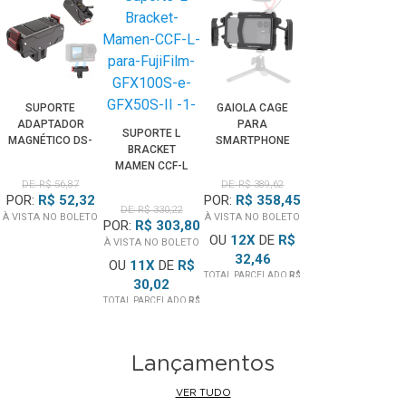
SUPORTE
GAIOLA CAGE
ADAPTADOR
PARA
SUPORTE L
MAGNÉTICO DS-
SMARTPHONE
BRACKET
02 QUICK
MAMEN M-1
MAMEN CCF-L
RELEASE PARA
UNIVERSAL COM
PARA FUJIFILM
DE: R$ 56,87
DE: R$ 389,62
OSMO ACTION 5
PUNHO
POR:
R$ 52,32
POR:
R$ 358,45
GFX100S E
PRO/4/3
HANDGRIP
DE: R$ 330,22
GFX50S II
À VISTA NO BOLETO
À VISTA NO BOLETO
(PRETA)
POR:
R$ 303,80
OU
12
X
DE
R$
À VISTA NO BOLETO
32,46
OU
11
X
DE
R$
TOTAL PARCELADO
R$
30,02
389,62
TOTAL PARCELADO
R$
330,22
Lançamentos
VER TUDO