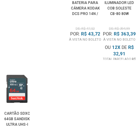
BATERIA PARA
ILUMINADOR LED
CÂMERA KODAK
COB SOLESTE
DCS PRO 14N /
CB-80 80W
PRO14N
BICOLOR 2500K-
6500K FX E
DE: R$ 47,52
DE: R$ 394,99
CONTROLE
POR:
R$ 43,72
POR:
R$ 363,39
(BIVOLT)
À VISTA NO BOLETO
À VISTA NO BOLETO
OU
12
X
DE
R$
32,91
TOTAL PARCELADO
R$
394,99
CARTÃO SDXC
64GB SANDISK
ULTRA UHS-I
100MB/S U1
CLASSE 10