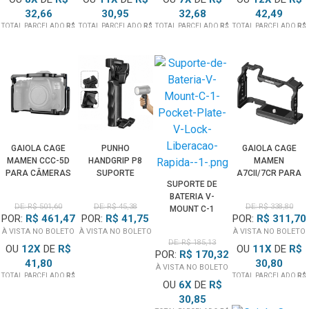
32,66
30,95
32,68
42,49
TOTAL PARCELADO
R$
TOTAL PARCELADO
R$
TOTAL PARCELADO
R$
TOTAL PARCELADO
R$
261,31
340,45
228,80
509,99
GAIOLA CAGE
PUNHO
GAIOLA CAGE
MAMEN CCC-5D
HANDGRIP P8
MAMEN
PARA CÂMERAS
SUPORTE
A7CII/7CR PARA
SUPORTE DE
CANON 5D
ERGONÔMICO
CÂMERAS SONY
BATERIA V-
MARKIV, 5D
PARA
A7CII E A7CR
DE: R$ 501,60
DE: R$ 45,38
DE: R$ 338,80
MOUNT C-1
MARKIII E 5DS
ILUMINADORES
POR:
R$ 461,47
POR:
R$ 41,75
POR:
R$ 311,70
POCKET PLATE
E CÂMERAS
À VISTA NO BOLETO
À VISTA NO BOLETO
À VISTA NO BOLETO
V-LOCK
DE: R$ 185,13
LIBERAÇÃO
OU
12
X
DE
R$
OU
11
X
DE
R$
POR:
R$ 170,32
RÁPIDA
41,80
30,80
À VISTA NO BOLETO
TOTAL PARCELADO
R$
TOTAL PARCELADO
R$
OU
6
X
DE
R$
501,60
338,80
30,85