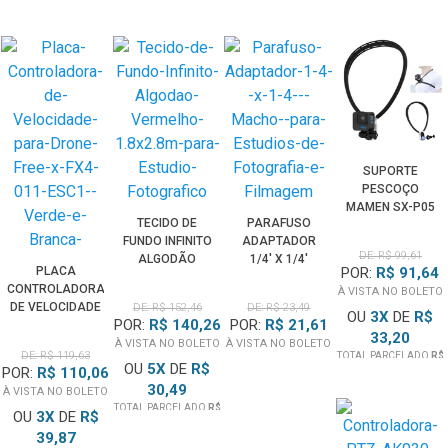
SUPORTE
PESCOÇO
MAMEN SX-P05
TECIDO DE
PARAFUSO
POV PARA
FUNDO INFINITO
ADAPTADOR
GOPRO E
DE: R$ 99,61
ALGODÃO
1/4' X 1/4'
CÂMERAS DE
POR:
R$ 91,64
PLACA
VERMELHO
(MACHO) PARA
AÇÃO (PRETO)
CONTROLADORA
À VISTA NO BOLETO
1.8X2.8M PARA
ESTÚDIOS DE
DE VELOCIDADE
DE: R$ 152,46
DE: R$ 23,49
ESTÚDIO
FOTOGRAFIA E
OU
3
X
DE
R$
POR:
R$ 140,26
POR:
R$ 21,61
PARA DRONE
FOTOGRÁFICO
FILMAGEM
33,20
FREE-X FX4-011
À VISTA NO BOLETO
À VISTA NO BOLETO
DE: R$ 119,63
TOTAL PARCELADO
R$
ESC1 (VERDE E
OU
5
X
DE
R$
99,61
POR:
R$ 110,06
BRANCA)
30,49
À VISTA NO BOLETO
TOTAL PARCELADO
R$
OU
3
X
DE
R$
152,46
39,87