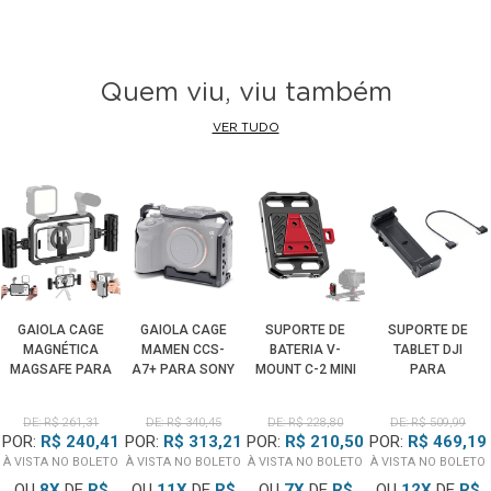
Quem viu, viu também
VER TUDO
GAIOLA CAGE
GAIOLA CAGE
SUPORTE DE
SUPORTE DE
MAGNÉTICA
MAMEN CCS-
BATERIA V-
TABLET DJI
MAGSAFE PARA
A7+ PARA SONY
MOUNT C-2 MINI
PARA
SMARTPHONE
A7 V, A7 IV, A7R
PLATE V-LOCK
RECEPTOR SDR
SCG-P03 COM
IV, A7R V, A7S III,
LIBERAÇÃO
TRANSMISSION
DE: R$ 261,31
DE: R$ 340,45
DE: R$ 228,80
DE: R$ 509,99
PUNHO DUPLO
A9 II E A1
RÁPIDA
POR:
R$ 240,41
POR:
R$ 313,21
POR:
R$ 210,50
POR:
R$ 469,19
À VISTA NO BOLETO
À VISTA NO BOLETO
À VISTA NO BOLETO
À VISTA NO BOLETO
OU
8
X
DE
R$
OU
11
X
DE
R$
OU
7
X
DE
R$
OU
12
X
DE
R$