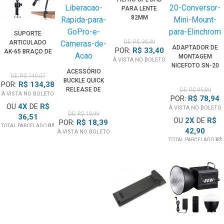
PARA LENTE
82MM
SUPORTE
DE: R$ 36,30
ARTICULADO
ADAPTADOR DE
POR:
R$ 33,40
AK-65 BRAÇO DE
MONTAGEM
À VISTA NO BOLETO
MESA PARA
NICEFOTO SN-20
MICROFONE
ACESSÓRIO
CONVERSOR
DE: R$ 146,07
PODCAST
BUCKLE QUICK
POR:
R$ 134,38
MINI MOUNT
(60CM)
RELEASE DE
DE: R$ 85,80
PARA
À VISTA NO BOLETO
POR:
R$ 78,94
LIBERAÇÃO
ELINCHROM
OU
4
X
DE
R$
RÁPIDA PARA
À VISTA NO BOLETO
DE: R$ 19,99
36,51
GOPRO E
OU
2
X
DE
R$
POR:
R$ 18,39
CÂMERAS DE
TOTAL PARCELADO
R$
42,90
À VISTA NO BOLETO
146,07
AÇÃO
TOTAL PARCELADO
R$
85,80