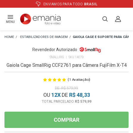
SIL
ATÉ
12X
E PREÇO ESPECIAL
NO
MENU
ESTABILIZADORES DE IMAGEM
GAIOLA CAGE E SUPORTE PARA CÂME
Revendedor Autorizado
SMALLRIG
14079
Gaiola Cage SmallRig CCF2761 para Câmera FujiFilm X-T4
(
)
1
Avaliação
R$ 579,99
OU
12
X
DE
R$ 48,33
R$ 579,99
COMPRAR