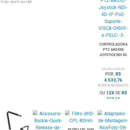
TOTAL PARCELADO
R$
119,63
CONTROLADORA
PTZ AK030N
JOYSTICK NDI 4D
IP POE SUPORTE
VISCA, ONVIF E
DE: R$ 4.928,00
PELCO
POR:
R$
4.533,76
À VISTA NO BOLETO
OU
12
X
DE
R$
410,66
TOTAL PARCELADO
R$
4.928,00
FILTRO CPL DHD