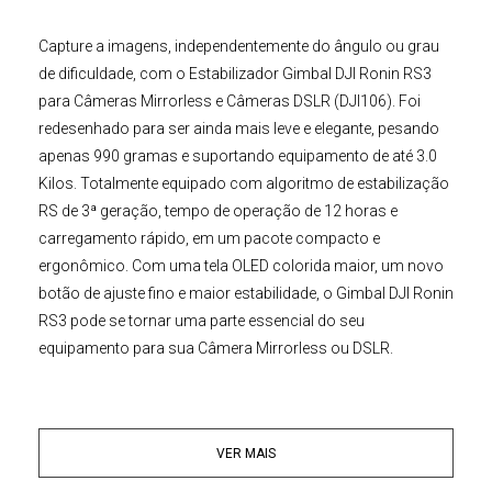
Capture a imagens, independentemente do ângulo ou grau
de dificuldade, com o
Estabilizador Gimbal DJI Ronin RS3
para Câmeras Mirrorless e Câmeras DSLR (DJI106)
. Foi
redesenhado para ser ainda mais leve e elegante, pesando
apenas 990 gramas e suportando equipamento de até 3.0
Kilos. Totalmente equipado com algoritmo de estabilização
RS de 3ª geração, tempo de operação de 12 horas e
carregamento rápido, em um pacote compacto e
ergonômico. Com uma tela OLED colorida maior, um novo
botão de ajuste fino e maior estabilidade, o
Gimbal DJI Ronin
RS3
pode se tornar uma parte essencial do seu
equipamento para sua
Câmera Mirrorless
ou DSLR
.
Placas de Liberação Rápida QR
Com Plates QR de liberação rápida de duas camadas,
VER MAIS
montar uma
Câmera Digital
no Gimbal DJI RS 3
é rápido e
fácil. Não há necessidade de reequilibrar o
Estabilizador