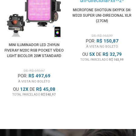
MICROFONE SHOTGUN SKYPIX SK-
M320 SUPER UNI-DIRECIONAL XLR
(27CM)
DE: R$ 163,99
POR:
R$ 150,87
MINI ILUMINADOR LED ZHIYUN
À VISTA NO BOLETO
FIVERAY M20C RGB POCKET VÍDEO
OU
5
X
DE
R$ 32,79
LIGHT BICOLOR 20W STANDARD
TOTAL PARCELADO
R$ 163,99
DE: R$ 540,97
POR:
R$ 497,69
À VISTA NO BOLETO
OU
12
X
DE
R$ 45,08
TOTAL PARCELADO
R$ 540,97