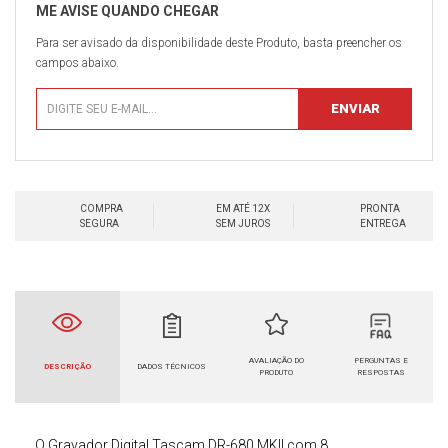
Para ser avisado da disponibilidade deste Produto, basta preencher os
campos abaixo.
COMPRA
EM ATÉ 12X
PRONTA
SEGURA
SEM JUROS
ENTREGA
AVALIAÇÃO DO
PERGUNTAS E
DESCRIÇÃO
DADOS TÉCNICOS
PRODUTO
RESPOSTAS
O
Gravador Digital Tascam DR-680 MKII com 8