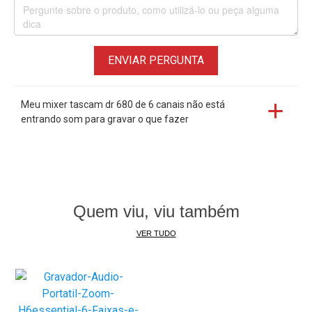
6 entradas de microfone com phantom Power
Entrada digital S/PDIF
USB 2.0
Alto-falante Integrado
ENVIAR PERGUNTA
Mixagem interna
Alimentado por Bateria
Meu mixer tascam dr 680 de 6 canais não está
O case é personalizado para o DR-680
entrando som para gravar o que fazer
Mantém todos os controles acessíveis
Quem viu, viu também
VER TUDO