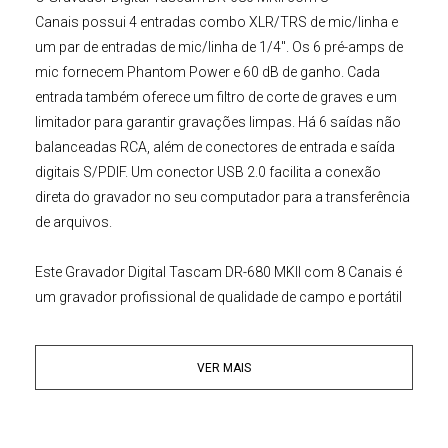
Canais
possui
4
entradas combo
XLR/TRS
de
mic/linha
e
um par de entradas de
mic/linha
de
1/4"
. Os
6
pré-amps de
mic fornecem Phantom Power e
60 dB
de ganho. Cada
entrada também oferece um filtro de corte de graves e um
limitador para garantir gravações limpas. Há
6
saídas não
balanceadas
RCA
, além de conectores de entrada e saída
digitais
S/PDIF
. Um conector
USB 2.0
facilita a conexão
direta do gravador no seu computador para a transferência
de arquivos.
Este
Gravador Digital
Tascam
DR-680 MKII com 8 Canais
é
um gravador profissional de qualidade de campo e portátil
que permite gravar e editar várias faixas de áudio, ideal para
músicos
,
cineastas
,
jornalistas
, e muito mais. O
DR-680
VER MAIS
permite a gravação de até
8
faixas para os amplamente
disponíveis
cartões SD / SDHC
de memória flash a taxas de
até
24-bit/96kHz
. Ele também permite que você grave uma
faixa estérea em até
24-bit/192kHz
, bem como até
4
canais