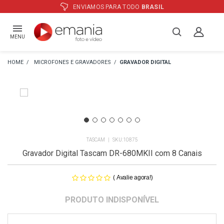
RA TODO
BRASIL
ATÉ
12X
E PREÇO 
MENU
MICROFONES E GRAVADORES
GRAVADOR DIGITAL
TASCAM
10875
Gravador Digital Tascam DR-680MKII com 8 Canais
(
)
Avalie agora!