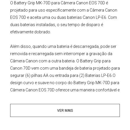
O
Battery Grip MK-70D para Câmera Canon EOS 70D
é
projetado para uso especificamente com a
Câmera Canon
EOS 70D
e aceita uma ou
duas baterias Canon LP-E6
. Com
duas baterias instaladas, o seu tempo de disparo é
efetivamente dobrado.
Além disso, quando uma bateria é descarregada, pode ser
removida e recarregada sem interromper a gravação da
Câmera Canon
com a outra bateria.
O
Battery Grip
para
Canon 70D
vem com uma bandeja de bateria projetado para
segurar
(6) pilhas AA ou entrada para (2) Baterias LP-E6.
O
design curvo e suave no corpo do
Battery Grip MK-70D para
Câmera Canon EOS 70D
oferece uma maneira confortável e
segura para o manuseio de sua
DSLR
, especialmente na
posição vertical.
VER MAIS
O
Battery
Grip Canon
70D
vem com um botão de disparo
alternativo, botão start AF, botão de seleção de ponto AF,