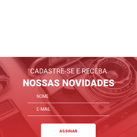
BLOG
EMANIA
Lançamentos, dicas, tutoriais
E tudo sobre fotografia
CADASTRE-SE E RECEBA
FIQUE POR DENTRO
NOSSAS NOVIDADES