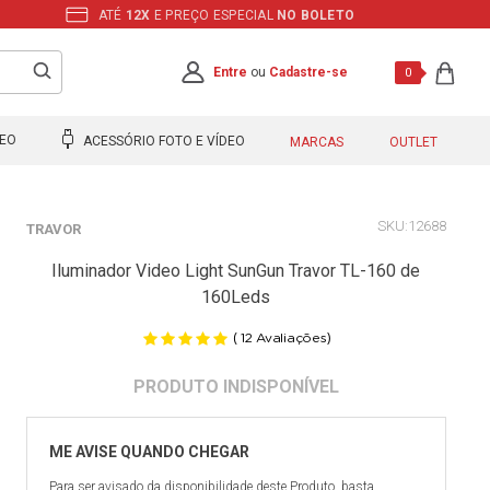
ATÉ
12X
E PREÇO ESPECIAL
NO BOLETO
Entre
ou
Cadastre-se
0
DEO
ACESSÓRIO FOTO E VÍDEO
MARCAS
OUTLET
12688
TRAVOR
Iluminador Video Light SunGun Travor TL-160 de
160Leds
(
)
12
Avaliações
Para ser avisado da disponibilidade deste Produto, basta