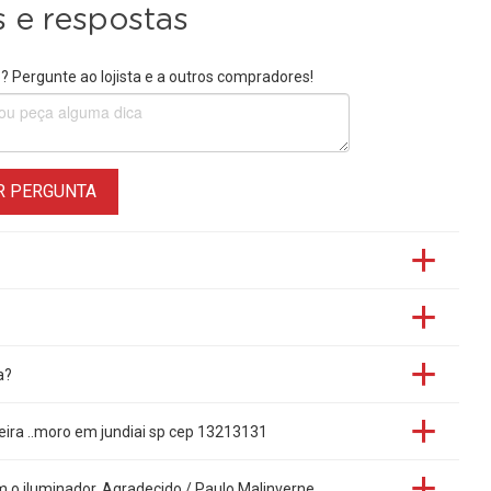
 e respostas
 Pergunte ao lojista e a outros compradores!
R PERGUNTA
a?
eira ..moro em jundiai sp cep 13213131
om o iluminador. Agradecido / Paulo Malinverne