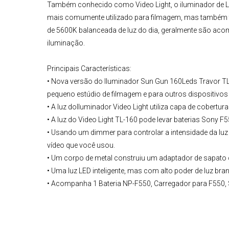
Também conhecido como
Video Light
, o
iluminador de 
mais comumente utilizado para filmagem, mas também t
de 5600K balanceada de luz do dia, geralmente são aco
iluminação.
Principais Características:
• Nova versão do
Iluminador
Sun Gun 160Leds Travor TL
pequeno estúdio de filmagem e para outros dispositivos 
• A luz do
Iluminador
Video Light
utiliza capa de cobertur
• A luz do Video Light TL-160 pode levar baterias Sony F
• Usando um dimmer para controlar a intensidade da luz
vídeo que você usou.
• Um corpo de metal construiu um adaptador de sapato q
• Uma luz LED inteligente, mas com alto poder de luz bran
• Acompanha 1 Bateria NP-F550, Carregador para F550, S