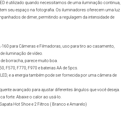
LED
é utilizado quando necessitamos de uma iluminação continua,
em seu espaço na fotografia. Os iluminadores oferecem uma luz
mpanhados de dimer, permitindo a regulagem da intensidade de
-160 para Câmeras e Filmadoras
, uso para tiro ao casamento,
de iluminação de vídeo.
a de borracha, parece muito boa.
550, F570, F770, F970 e baterias AA de 5pcs.
 LED, e a energia também pode ser fornecida por uma câmera de
uente avançado para ajustar diferentes ângulos que você deseja.
ca forte. Abaixe o calor ao usá-lo.
apata Hot Shoe e 2 Filtros ( Branco e Amarelo)