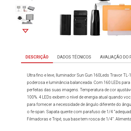
DESCRIÇÃO
DADOS TÉCNICOS
AVALIAÇÃO DO
Ultra fino e leve,
Iluminador Sun Gun 160Leds Travor TL-1
poderosa e luminância balanceada. Com 160 LEDs para i
perfeitas das suas imagens. Temperatura de cor ajustáve
100%. 4 LEDs exibem o nível de energia atual quando você
para fornecer a necessidade de ângulo diferente do âng
o fe-span. Sapata quente com parafuso de 1/4 "adequa
Filmadoras
e
Tripé
, sua base tem rosca de 1/4".
Alimenta