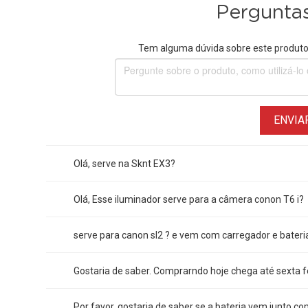
Perguntas
Tem alguma dúvida sobre este produto?
ENVIA
Olá, serve na Sknt EX3?
Olá, Esse iluminador serve para a câmera conon T6 i?
serve para canon sl2 ? e vem com carregador e bateri
Gostaria de saber. Comprarndo hoje chega até sexta f
Por favor, gostaria de saber se a bateria vem junto c