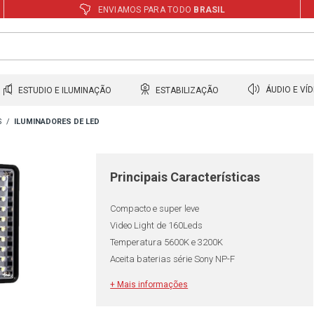
ENVIAMOS PARA TODO
BRASIL
ESTUDIO E ILUMINAÇÃO
ESTABILIZAÇÃO
ÁUDIO E VÍ
S
ILUMINADORES DE LED
Principais Características
Compacto e super leve
Video Light de 160Leds
Temperatura 5600K e 3200K
Aceita baterias série Sony NP-F
+ Mais informações