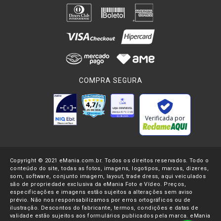
possível conseguir um facho luminoso mais aberto ou bem
fechado e intenso.
Entre os
Acessórios de Iluminação
que podem ser usados em
um
estúdio de fotos
ou um
estúdio de vídeo
, podemos citar o
refletor de quartzo
,
iluminador
e
refletor de LED
e
iluminadores sun gun
. O
refletor de quartzo
é um acessório
COMPRA SEGURA
robusto e potente, fonte de
iluminação profissional
muito
usada para
produção de vídeos
. Como projeta um forte feixe
de luz contínua ele vem equipado com ventiladores e filme de
isolamento que evitam o superaquecimento.
Verificada por
Iluminadores de LED
proporcionam luz brilhante com baixo
consumo de energia. Como luzes
LED
não emitem calor não é
Copyright © 2021 eMania.com.br. Todos os direitos reservados. Todo o
necessário se preocupar com o resfriamento, o que as torna
conteúdo do site, todas as fotos, imagens, logotipos, marcas, dizeres,
ideais para ambientes pequenos, que, de outra forma, se
som, software, conjunto imagem, layout, trade dress, aqui veiculados
aqueceriam rapidamente.
Refletores LED
geralmente vêm
são de propriedade exclusiva da eMania Foto e Vídeo. Preços,
especificações e imagens estão sujeitos a alterações sem aviso
acoplados nos
iluminadores
e por gerarem grande consumo
prévio. Não nos responsabilizamos por erros ortográficos ou de
de energia, serem duráveis e fáceis de transportar são muito
ilustração. Descontos do fabricante, termos, condições e datas de
validade estão sujeitos aos formulários publicados pela marca. eMania
usados em diversas ocasiões e
ambientes
, como
residências
,