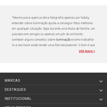
"Mesmo para quem pratica
fotografia
apenas por
hobby
,
entender sobre
iluminação
ajuda a
conseguir
fotos melhores
em qualquer situação
. Seja durante uma
festa de família
, um
passeio com amigos
ou apenas um
pôr do sol bonito
,
conhecer alguns conceitos sobre
iluminação
e como trabalha-
la a seu favor pode render uma foto inesquecível. O bom é que
não é preciso muito investimento em acessórios para
VER MAIS +
conseguir modelar a luz, se você entender o que precisa ser
feito, é possível se virar com muito pouco. É claro que um
fotógrafo
ou um
cinegrafista profissional
que geralmente
produz fotos em
estúdio
vai optar pelo que há de melhor para
garantir a qualidade do seu trabalho e a lista de
acessórios
MARCAS
de iluminação
disponíveis para ajudar é grande. Aqui
encontra acessórios principalmente para
Iluminadores de
DESTAQUES
Led
, os modelos Video Light mais usados são: Bastão Luz
INSTITUCIONAL
Led, Circular Ring Light, Luz Contínua Led e Painís
Iluminador Led