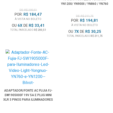
YN1200/ YN900II / YN860 / YN760
(BIVOLT)
DE: R$ 200,51
POR:
R$ 184,47
DE: R$ 211,75
À VISTA NO BOLETO
POR:
R$ 194,81
OU
6
X
DE
R$ 33,41
À VISTA NO BOLETO
TOTAL PARCELADO
R$ 200,51
OU
7
X
DE
R$ 30,25
TOTAL PARCELADO
R$ 211,75
ADAPTADOR/FONTE AC FUJIA FJ-
SW1905000F 19V 5A E PLUG MINI
XLR 3 PINOS PARA ILUMINADORES
LED (BIVOLT)