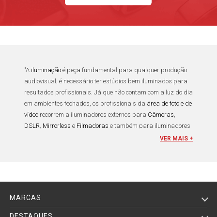
"A
iluminação
é peça fundamental para qualquer
produção
audiovisual
, é necessário ter
estúdios bem iluminados
para
resultados profissionais
. Já que não contam com a luz do dia
em ambientes fechados, os profissionais da
área de foto e de
vídeo
recorrem a
iluminadores externos
para
Câmeras
,
DSLR
,
Mirrorless
e
Filmadoras
e também para
iluminadores
de estúdio
. Existem
iluminadores Sun Gun
,
Iluminadores de
VER MAIS +
LED
, Video Light mais usados são: Bastão Luz Led, Circular
Ring Light, Luz Contínua Led e Painés Iluminador
Led,
Iluminadores fluorescentes
e
Refletores Fresnel
. No
entanto a grande potência desses
iluminadores
pode não ser
exatamente ideal para todos os tipos de produções e por isso
MARCAS
os profissionais recorrem à
Suportes e Adaptadores
.
DESTAQUES