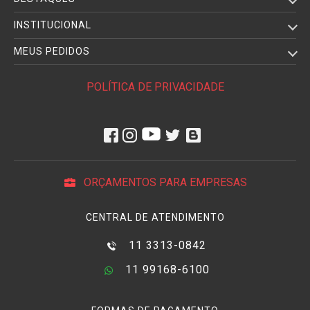
Para os
iluminadores de estúdio
, é possível encontrar
INSTITUCIONAL
diversos modelos de
suportes e adaptadores
, como
Holders
para Lâmpadas
,
adaptadores de tripé
,
adaptadores de
MEUS PEDIDOS
sapata
,
difusores
e muito mais. O
difusor para iluminador
é
um acessório de extrema importância nos
estúdios
POLÍTICA DE PRIVACIDADE
fotográficos
e são parte responsável na produção de
fotografias
de boa qualidade. Todo profissional na
área de
foto e de vídeo
sabe a importância de uma
iluminação
em
uma imagem e que nem sempre a luz ambiente fornece boas
condições para se
fotografar
ou
filmar
e por isso recorrem
aos
flashes
dedicados e iluminadores para estúdio para
ORÇAMENTOS PARA EMPRESAS
fornecer iluminação profissional a cada imagem. E é aí que
entra a importância do
difusor
!
CENTRAL DE ATENDIMENTO
Outro benefício em relação ao uso do
difusor para iluminador
11 3313-0842
é a uniformidade de cada disparo, distribuindo de forma
igual o alcance da
iluminação
, criando aspectos mais vívidos
11 99168-6100
e menos processados. Além disso, o difusor para iluminador
elimina as sombras duras causadas pela luz direta sobre o