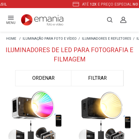
ATÉ
12X
E PREÇO ESPECIAL
NO BOLETO
MENU
ILUMINAÇÃO PARA FOTO E VÍDEO
ILUMINADORES E REFLETORES
I
ILUMINADORES DE LED PARA FOTOGRAFIA E
FILMAGEM
ORDENAR
FILTRAR