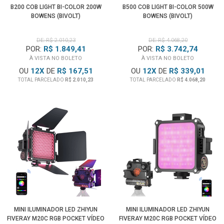
B200 COB LIGHT BI-COLOR 200W
B500 COB LIGHT BI-COLOR 500W
BOWENS (BIVOLT)
BOWENS (BIVOLT)
DE: R$ 2.010,23
DE: R$ 4.068,20
POR:
R$ 1.849,41
POR:
R$ 3.742,74
À VISTA NO BOLETO
À VISTA NO BOLETO
OU
12
X
DE
R$ 167,51
OU
12
X
DE
R$ 339,01
TOTAL PARCELADO
R$ 2.010,23
TOTAL PARCELADO
R$ 4.068,20
MINI ILUMINADOR LED ZHIYUN
MINI ILUMINADOR LED ZHIYUN
FIVERAY M20C RGB POCKET VÍDEO
FIVERAY M20C RGB POCKET VÍDEO