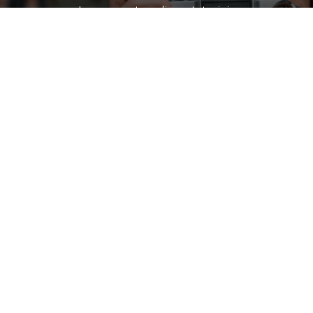
Lançamentos, dicas, tutoriais
E tudo sobre fotografia
FIQUE POR DENTRO
CADASTRE-SE E RECEBA
NOSSAS NOVIDADES