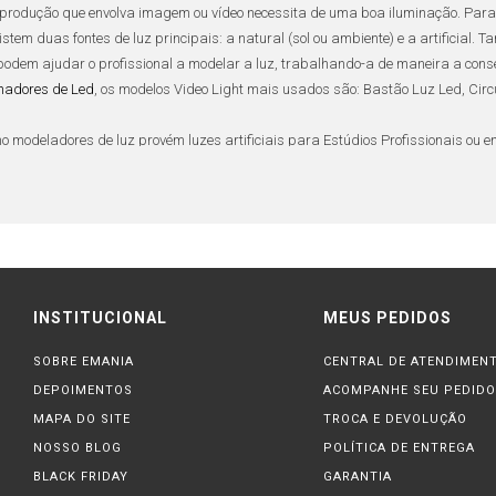
produção que envolva imagem ou vídeo necessita de uma boa
iluminação
. Para
xistem duas fontes de luz principais: a natural (sol ou ambiente) e a artificial
podem ajudar o profissional a modelar a luz, trabalhando-a de maneira a cons
inadores de Led
, os modelos Video Light mais usados são: Bastão Luz Led, Circ
o modeladores de luz provém luzes artificiais para
Estúdios Profissionais
ou
e
o indispensáveis ao
equipamento de iluminação
profissional de qualquer
estúdi
ados em
estúdios
,
produção de vídeo
,
teatro
e
cinema
. Equipamento potente e rob
uma vez que possui
barndoors
(
bandos
) ao redor da saída de luz que atuam c
do qual é possível movimentar a
lâmpada
, aumentando ou diminuindo o foco. Iss
INSTITUCIONAL
MEUS PEDIDOS
SOBRE EMANIA
CENTRAL DE ATENDIMEN
espaço no
kit estúdio
de qualquer profissional é o
iluminador de LED
, pois ofere
DEPOIMENTOS
ACOMPANHE SEU PEDIDO
 de fotografia
e
filmagem
.
LEDs
consomem menos energia, geram pouco calor, s
os com
MAPA DO SITE
refletores
embutidos propiciam grande economia de energia, pois além d
TROCA E DEVOLUÇÃO
m ganhando cada vez mais espaço.
NOSSO BLOG
POLÍTICA DE ENTREGA
BLACK FRIDAY
GARANTIA