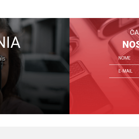
CA
NIA
NO
ais