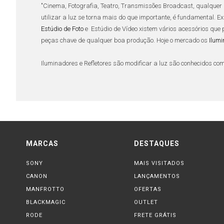
"
Cinema
,
Fotografia
,
Teatro
,
Transmissões Broadcast,
qualquer 
utilizar a luz se torna mais do que importante, é fundamental. E
Estúdio de Foto
e Estúdio de Vídeo
xistem vários acessórios que 
peças chave de qualquer boa produção. Hoje o mercado os
Ilum
Iluminadores e Refletores
são modificar a luz são conhecidos com
nome já diz, são responsáveis por fornecer luz ao ambiente e sã
podemos citar o
iluminador Fresnel
, por exemplo.
O
iluminador e
Refletor Fresnel
é um dos acessórios mais utiliz
com sombras menos definidas. Ele atua também como
refletor
, 
menos dura. O
refletor Fresnel
é equipado com um
trilho
através 
MARCAS
DESTAQUES
dura (foco fechado) ou luz suave (foco aberto).
SONY
MAIS VISITADOS
Um
acessório de iluminação
que vem ganhando cada vez mais 
CANON
LANÇAMENTOS
tornando
iluminadores
e
refletores LED
os preferidos em
estúdios
MANFROTTO
vida útil longo, gerando menos descarte.
OFERTAS
Iluminadores
fabricad
ainda mais o ambiente. Leves e fáceis de transportar, eles vê
BLACKMAGIC
OUTLET
RODE
FRETE GRÁTIS