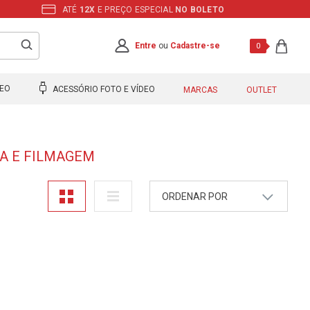
ATÉ
12X
E PREÇO ESPECIAL
NO BOLETO
Entre
ou
Cadastre-se
0
DEO
ACESSÓRIO FOTO E VÍDEO
MARCAS
OUTLET
IA E FILMAGEM
ORDENAR POR
A - Z
Z - A
Mais Vendidos
Maior Preço