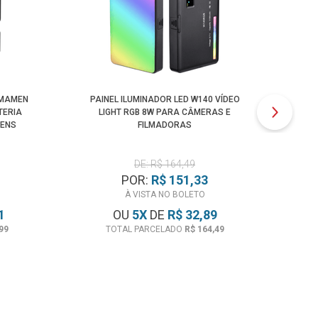
 MAMEN
PAINEL ILUMINADOR LED W140 VÍDEO
I
TERIA
LIGHT RGB 8W PARA CÂMERAS E
WENS
FILMADORAS
DE: R$ 164,49
POR:
R$ 151,33
À VISTA NO BOLETO
1
OU
5
X
DE
R$ 32,89
99
TOTAL PARCELADO
R$ 164,49