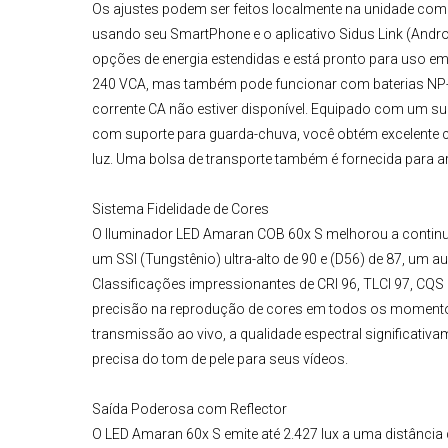
Os ajustes podem ser feitos localmente na unidade com u
usando seu SmartPhone e o aplicativo Sidus Link (Andro
opções de energia estendidas e está pronto para uso em
240 VCA, mas também pode funcionar com baterias NP-
corrente CA não estiver disponível. Equipado com um 
com suporte para guarda-chuva, você obtém excelente 
luz. Uma bolsa de transporte também é fornecida par
Sistema Fidelidade de Cores
O
Iluminador LED Amaran COB 60x S
melhorou a continu
um SSI (Tungstênio) ultra-alto de 90 e (D56) de 87, um
Classificações impressionantes de CRI 96, TLCI 97, CQS 
precisão na reprodução de cores em todos os momento
transmissão ao vivo, a qualidade espectral significati
precisa do tom de pele para seus vídeos.
Saída Poderosa com Reflector
O
LED Amaran 60x S
emite até 2.427 lux a uma distância