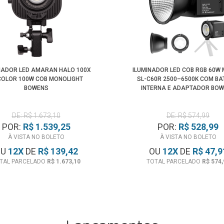
NADOR LED AMARAN HALO 100X
ILUMINADOR LED COB RGB 60W
COLOR 100W COB MONOLIGHT
SL-C60R 2500–6500K COM BA
BOWENS
INTERNA E ADAPTADOR BO
(BIVOLT)
DE: R$ 1.673,10
DE: R$ 574,99
POR:
R$ 1.539,25
POR:
R$ 528,99
À VISTA NO BOLETO
À VISTA NO BOLETO
OU
12
X
DE
R$ 139,42
OU
12
X
DE
R$ 47,9
TAL PARCELADO
R$ 1.673,10
TOTAL PARCELADO
R$ 574,