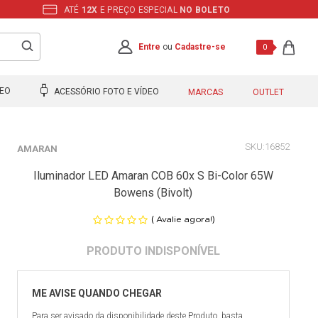
ATÉ
12X
E PREÇO ESPECIAL
NO BOLETO
Entre
ou
Cadastre-se
0
DEO
ACESSÓRIO FOTO E VÍDEO
MARCAS
OUTLET
16852
AMARAN
Iluminador LED Amaran COB 60x S Bi-Color 65W
Bowens (Bivolt)
(
)
Avalie agora!
Para ser avisado da disponibilidade deste Produto, basta