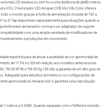
ma tela LCD intuitiva ou sem fio a uma distância de até80 metros
id e iOS). O
Iluminador LED
Amaran COB 60x S Bi-Color
oferece
 todo o mundo graças à fonte de alimentação incluída de 100 a
F ou D-Tap disponíveis separadamente para situações quando a
suporte Bowens de tamanho normal e um adaptador de suporte
compatibilidade com uma ampla variedade de modificadores de
a armazenamento e produções em movimento.
idade espectral para alcançar a qualidade de cor aprimorada de
 aumento de 17.5% no SSI em relação aos modelos antecessores.
95, TM-30 Rf 96 e TM-30 Rg 100 são a garantia de um alto grau de
s. Adequado para estúdios domésticos ou configurações de
vamente aprimorada do
Amaran 60x S
garantirá uma reprodução
 de 1 metros a 5.600K. Quando equipado com o Reflector incluído,