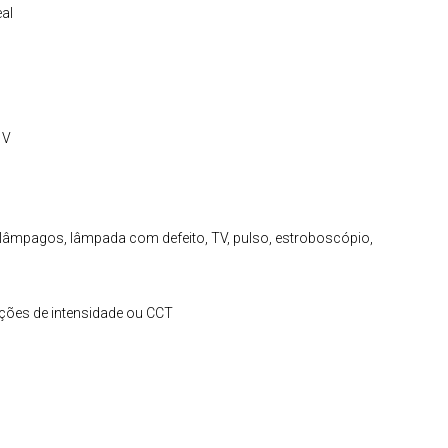
al
 V
, relâmpagos, lâmpada com defeito, TV, pulso, estroboscópio,
nições de intensidade ou CCT