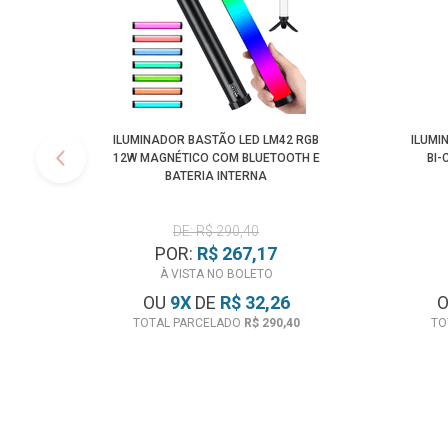
ILUMINADOR BASTÃO LED LM42 RGB
ILUMI
12W MAGNÉTICO COM BLUETOOTH E
BI-
BATERIA INTERNA
DE: R$ 290,40
POR:
R$ 267,17
À VISTA NO BOLETO
OU
9
X
DE
R$ 32,26
TOTAL PARCELADO
R$ 290,40
TO