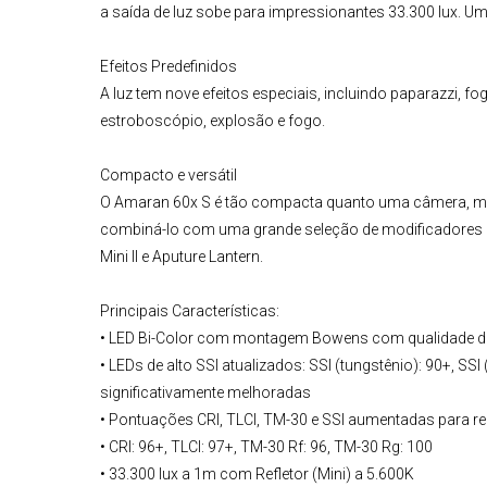
a saída de luz sobe para impressionantes 33.300 lux. Um
Efeitos Predefinidos
A luz tem nove efeitos especiais, incluindo paparazzi, fo
estroboscópio, explosão e fogo.
Compacto e versátil
O
Amaran 60x S
é tão compacta quanto uma câmera, ma
combiná-lo com uma grande seleção de modificadores op
Mini II e Aputure Lantern.
Principais Características:
• LED Bi-Color com montagem Bowens com qualidade de 
• LEDs de alto SSI atualizados: SSI (tungstênio): 90+, SSI
significativamente melhoradas
• Pontuações CRI, TLCI, TM-30 e SSI aumentadas para r
• CRI: 96+, TLCI: 97+, TM-30 Rf: 96, TM-30 Rg: 100
• 33.300 lux a 1m com Refletor (Mini) a 5.600K