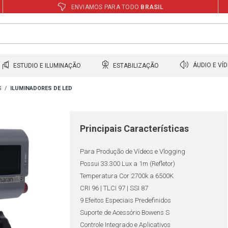
ENVIAMOS PARA TODO
BRASIL
ESTUDIO E ILUMINAÇÃO
ESTABILIZAÇÃO
ÁUDIO E VÍ
S
ILUMINADORES DE LED
Principais Características
Para Produção de Vídeos e Vlogging
Possui 33.300 Lux a 1m (Refletor)
Temperatura Cor 2700k a 6500K
CRI 96 | TLCI 97 | SSI 87
9 Efeitos Especiais Predefinidos
Suporte de Acessório Bowens S
Controle Integrado e Aplicativos