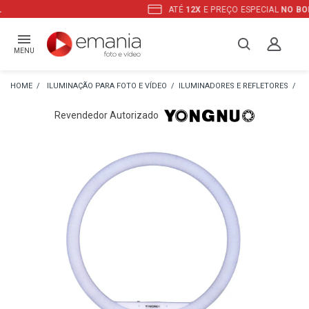
ATÉ
12X
E PREÇO ESPECIAL
NO BOLETO
MENU
ILUMINAÇÃO PARA FOTO E VÍDEO
ILUMINADORES E REFLETORES
IL
Revendedor Autorizado