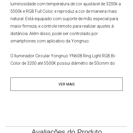
luminosidade com
temperatura de cor ajustável de 3200k a
5500k e RGB Full Color
, e reproduz a cor de maneira mais
natural. Está equipado com suporte de mão especial para
maior firmeza, e controle remoto para realizar ajustes à
distância. Além disso, pode ser controlado por
smartphones com aplicativo da
Yongnuo
.
O
Iluminador Circular Yongnuo
YN608
Ring Light RGB
Bi-
Color de 3200 até 5500K
possui diâmetro de 50cmm do
anel de luz, este Yongnuo possui uma luminária de formato
distinto com uma saída de temperatura de cor variável de
VER MAIS
3200 a 5500K, empregando 304 LEDs. Ele também possui
80 LED RGB SMD para ajuste fino e criação de praticamente
qualquer cor que você deseje, mantendo um CRI de 94,
indicando uma representação precisa e fiel da cor. As
funções do
Iluminador LED Ring Light
Yongnuo
YN608 RGB
Bi-Color de 3200 até 5500K
podem ser controladas no
equipamento, mas também à distância com o controle
Avaliações do Produto