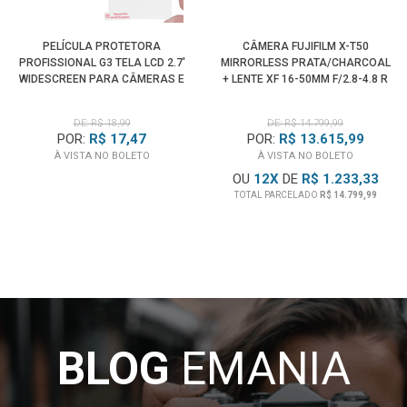
PELÍCULA PROTETORA
CÂMERA FUJIFILM X-T50
PROFISSIONAL G3 TELA LCD 2.7'
MIRRORLESS PRATA/CHARCOAL
WIDESCREEN PARA CÂMERAS E
+ LENTE XF 16-50MM F/2.8-4.8 R
FILMADORAS
LM WR
DE: R$ 18,99
DE: R$ 14.799,99
POR:
R$ 17,47
POR:
R$ 13.615,99
À VISTA NO BOLETO
À VISTA NO BOLETO
OU
12
X
DE
R$ 1.233,33
TOTAL PARCELADO
R$ 14.799,99
BLOG
EMANIA