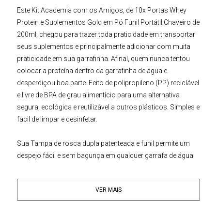
Este
Kit Academia com os Amigos, de 10x
Portas Whey
Protein e Suplementos Gold em Pó Funil Portátil Chaveiro de
200ml
, chegou para trazer toda praticidade em transportar
seus suplementos e principalmente adicionar com muita
praticidade em sua garrafinha. Afinal, quem nunca tentou
colocar a proteína dentro da garrafinha de água e
desperdiçou boa parte. Feito de polipropileno (PP) reciclável
e livre de BPA de grau alimentício para uma alternativa
segura, ecológica e reutilizável a outros plásticos. Simples e
fácil de limpar e desinfetar.
Sua Tampa de rosca dupla patenteada e funil permite um
despejo fácil e sem bagunça em qualquer garrafa de água
ou coqueteleira para misturar seus suplementos, proteína
em pó ou pré-treino de sua escolha.
VER MAIS
Nosso
Kit de 10x Chaveiros
Porta Whey Protein e
Suplementos em Pó Funil Portátil
Gold
está com você onde