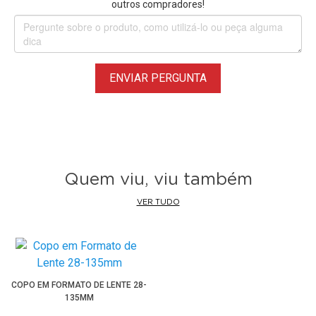
outros compradores!
Tamanho 200ml = aproximadamente 60g, capacidade para
3 Scoops (cada)
ENVIAR PERGUNTA
Mantenha sua dieta em dia, seja através de uma refeição
com suplemento no meio do dia, ou então um pós treino!
Ótimo para proteína em pó, vitaminas, especiarias e muito
mais.
Quem viu, viu também
VER TUDO
COPO EM FORMATO DE LENTE 28-
135MM