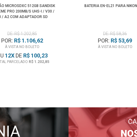
ÃO MICROSDXC 512GB SANDISK
BATERIA EN-EL21 PARA NIKON
ME PRO 200MB/S UHS-I / V30 /
3 / A2 COM ADAPTADOR SD
DE: R$ 1.202,85
DE: R$ 58,36
POR:
R$ 1.106,62
POR:
R$ 53,69
À VISTA NO BOLETO
À VISTA NO BOLETO
OU
12
X
DE
R$ 100,23
TAL PARCELADO
R$ 1.202,85
CA
NIA
NO