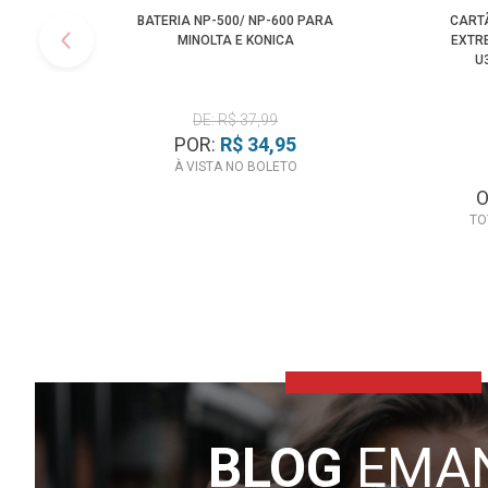
BATERIA NP-500/ NP-600 PARA
CART
MINOLTA E KONICA
EXTRE
U
DE: R$ 37,99
POR:
R$ 34,95
À VISTA NO BOLETO
TO
BLOG
EMA