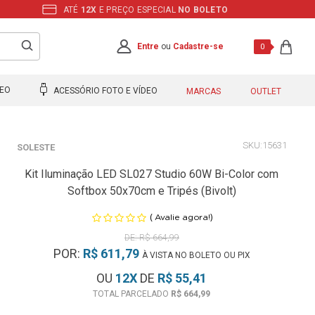
ATÉ
12X
E PREÇO ESPECIAL
NO BOLETO
Entre
ou
Cadastre-se
0
DEO
ACESSÓRIO FOTO E VÍDEO
MARCAS
OUTLET
15631
SOLESTE
Kit Iluminação LED SL027 Studio 60W Bi-Color com
Softbox 50x70cm e Tripés (Bivolt)
(
)
Avalie agora!
R$ 664,99
POR:
R$ 611,79
À VISTA NO BOLETO OU PIX
OU
12
X
DE
R$ 55,41
R$ 664,99