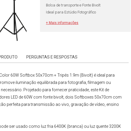
Bolsa de transporte e Fonte Bivolt
Ideal para Estúdio Fotográfico
+ Mais informações
 PRODUTO
PERGUNTAS E RESPOSTAS
i-Color 60W Softbox 50x70cm + Tripés 1.9m (Bivolt)
é ideal para
 promove iluminação equilibrada para fotografia, filmagem ou
 necessário. Projetado para fornecer praticidade, este
Kit de
dores LED de 60W
com fonte bivolt, dois
Softboxes
50x70cm
com
ção perfeita para transmissão ao vivo, gravação de vídeo, ensino
pode ser usado como luz fria
6400K
(branca) ou luz quente
3200K