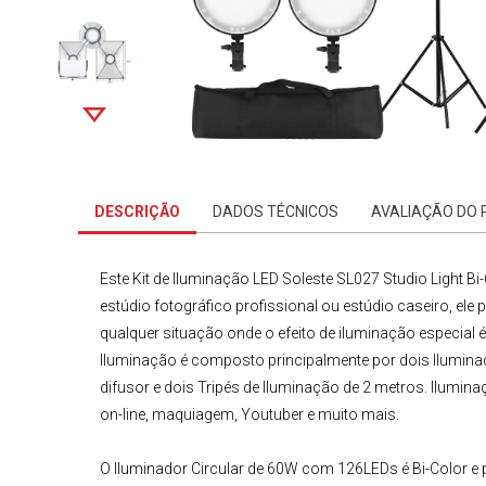
DESCRIÇÃO
DADOS TÉCNICOS
AVALIAÇÃO DO
Este
Kit de Iluminação LED Soleste SL027 Studio Light B
estúdio fotográfico profissional ou estúdio caseiro, ele
qualquer situação onde o efeito de iluminação especial é
Iluminação
é composto principalmente por dois
Ilumina
difusor e dois
Tripés de Iluminação
de 2 metros. Ilumina
on-line, maquiagem, Youtuber e muito mais.
O
Iluminador Circular
de
60W
com
126LEDs
é
Bi-Color
e 