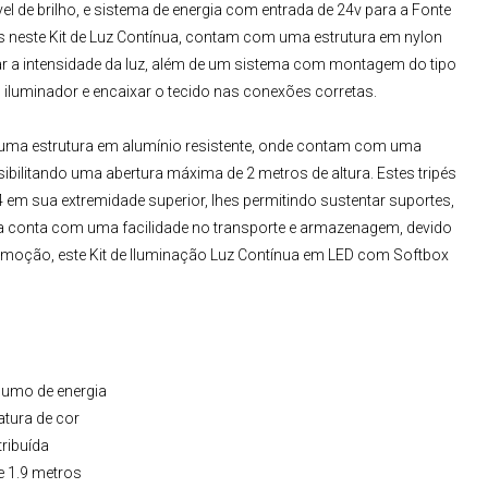
vel de brilho, e sistema de energia com entrada de 24v para a Fonte
s neste
Kit de Luz Contínua
, contam com uma estrutura em nylon
zar a intensidade da luz, além de um sistema com montagem do tipo
iluminador e encaixar o tecido nas conexões corretas.
ma estrutura em alumínio resistente, onde contam com uma
ibilitando uma abertura máxima de 2 metros de altura. Estes tripés
 sua extremidade superior, lhes permitindo sustentar suportes,
da conta com uma facilidade no transporte e armazenagem, devido
comoção, este
Kit de Iluminação Luz Contínua em LED
com
Softbox
nsumo de energia
atura de cor
tribuída
e 1.9 metros