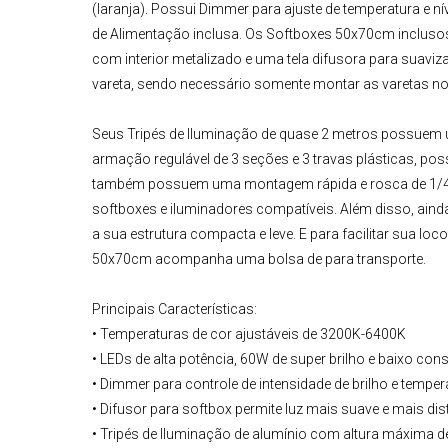
(laranja). Possui
Dimmer
para ajuste de temperatura e ní
de Alimentação inclusa. Os
Softboxes 50x70cm
incluso
com interior metalizado e uma tela difusora para suavi
vareta, sendo necessário somente montar as varetas no 
Seus
Tripés de Iluminação
de quase 2 metros possuem u
armação regulável de 3 seções e 3 travas plásticas, poss
também possuem uma montagem rápida e rosca de 1/4 em
softboxes e iluminadores compatíveis. Além disso, ain
a sua estrutura compacta e leve. E para facilitar sua lo
50x70cm
acompanha uma bolsa de para transporte.
Principais Características:
• Temperaturas de cor ajustáveis de 3200K-6400K
• LEDs de alta potência, 60W de super brilho e baixo co
• Dimmer para controle de intensidade de brilho e temper
• Difusor para softbox permite luz mais suave e mais dis
• Tripés de Iluminação de alumínio com altura máxima d