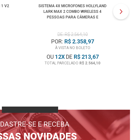
 1 V2
SISTEMA 4X MICROFONES HOLLYLAND
C
LARK MAX 2 COMBO WIRELESS 4
PESSOAS PARA CÂMERAS E
SMARTPHONES
DE: R$ 2.564,10
POR:
R$ 2.358,97
À VISTA NO BOLETO
OU
12
X
DE
R$ 213,67
TOTAL PARCELADO
R$ 2.564,10
DASTRE-SE E RECEBA
SSAS NOVIDADES