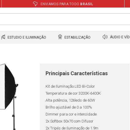
ENVIAMOS PARA TODO
BRASIL
ESTUDIO E ILUMINAÇÃO
ESTABILIZAÇÃO
ÁUDIO E VÍ
Principais Características
Kit de Iluminação LED Bi-Color
Temperatura de cor 3200K-6400K
Alta potência, 126leds de 60W
Brilho ajustável de 0 a 100%
Dimmer para cor e intensidade
2x Softbox 50x70 com Difusor
2x Tripés de Iluminação de 1.9m