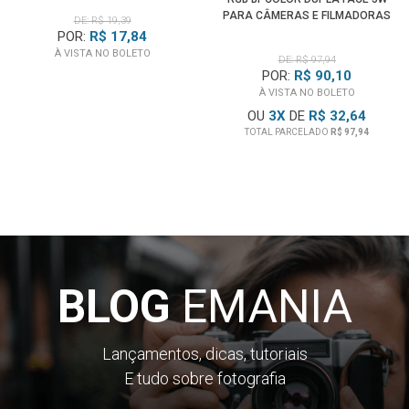
PARA CÂMERAS E FILMADORAS
DE: R$ 19,39
POR:
R$ 17,84
À VISTA NO BOLETO
DE: R$ 97,94
POR:
R$ 90,10
À VISTA NO BOLETO
OU
3
X
DE
R$ 32,64
TOTAL PARCELADO
R$ 97,94
BLOG
EMANIA
Lançamentos, dicas, tutoriais
E tudo sobre fotografia