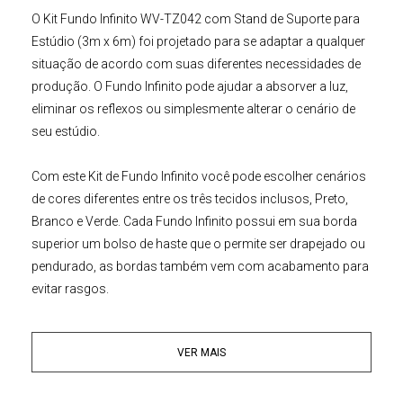
O
Kit Fundo Infinito WV-TZ042 com Stand de Suporte para
Estúdio (3m x 6m)
foi projetado para se adaptar a qualquer
situação de acordo com suas diferentes necessidades de
produção. O
Fundo Infinito
pode ajudar a absorver a luz,
eliminar os reflexos ou simplesmente alterar o cenário de
seu estúdio.
Com este
Kit de Fundo Infinito
você pode escolher cenários
de cores diferentes entre os três tecidos inclusos, Preto,
Branco e Verde. Cada
Fundo Infinito
possui em sua borda
superior um bolso de haste que o permite ser drapejado ou
pendurado, as bordas também vem com acabamento para
evitar rasgos.
O
Tripé
Stand de Suporte
foi construído em metal de alta
VER MAIS
qualidade, é composto por dois
Tripés
de estrutura sólida
com 4 seções e quatro barras transversais para maior
alcance, isso lhe confere uma resistência excepcional para