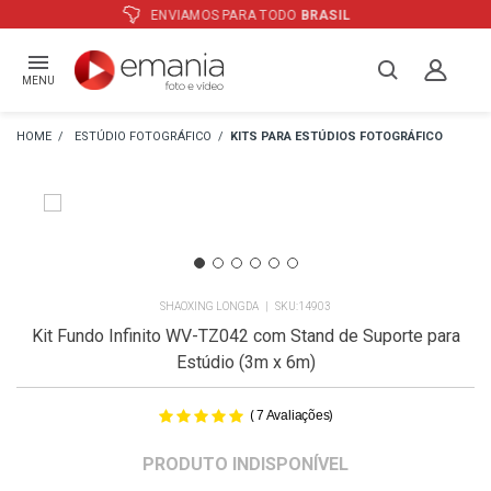
ATÉ
12X
E PREÇO ESPECIAL
NO BOLETO
MENU
ESTÚDIO FOTOGRÁFICO
KITS PARA ESTÚDIOS FOTOGRÁFICO
SHAOXING LONGDA
14903
Kit Fundo Infinito WV-TZ042 com Stand de Suporte para
Estúdio (3m x 6m)
(
)
7
Avaliações