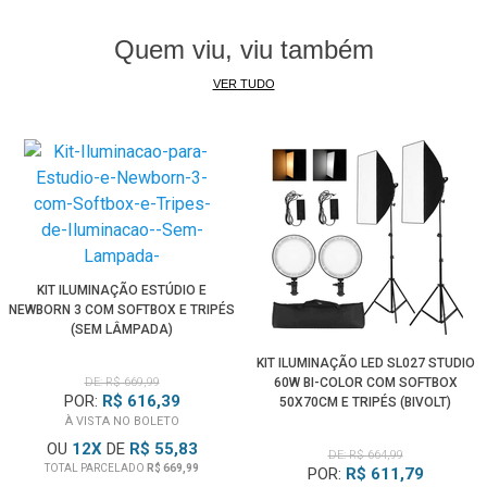
Quem viu, viu também
VER TUDO
KIT ILUMINAÇÃO ESTÚDIO E
NEWBORN 3 COM SOFTBOX E TRIPÉS
(SEM LÂMPADA)
KIT ILUMINAÇÃO LED SL027 STUDIO
DE: R$ 669,99
60W BI-COLOR COM SOFTBOX
POR:
R$ 616,39
50X70CM E TRIPÉS (BIVOLT)
À VISTA NO BOLETO
OU
12
X
DE
R$ 55,83
DE: R$ 664,99
TOTAL PARCELADO
R$ 669,99
POR:
R$ 611,79