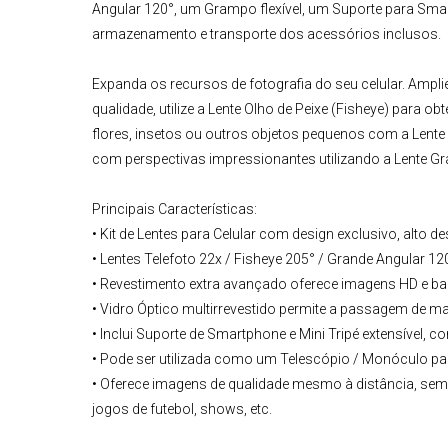
Angular
120°, um Grampo flexível, um Suporte para Sma
armazenamento e transporte dos acessórios inclusos.
Expanda os recursos de fotografia do seu celular. Ampl
qualidade, utilize a
Lente Olho de Peixe
(Fisheye) para obte
flores, insetos ou outros objetos pequenos com a
Lente
com perspectivas impressionantes utilizando a
Lente Gr
Principais Características:
• Kit de Lentes para Celular com design exclusivo, alt
• Lentes Telefoto 22x / Fisheye 205° / Grande Angular 1
• Revestimento extra avançado oferece imagens HD e ba
• Vidro Óptico multirrevestido permite a passagem de mai
• Inclui Suporte de Smartphone e Mini Tripé extensível
• Pode ser utilizada como um Telescópio / Monóculo para
• Oferece imagens de qualidade mesmo à distância, sem
jogos de futebol, shows, etc.