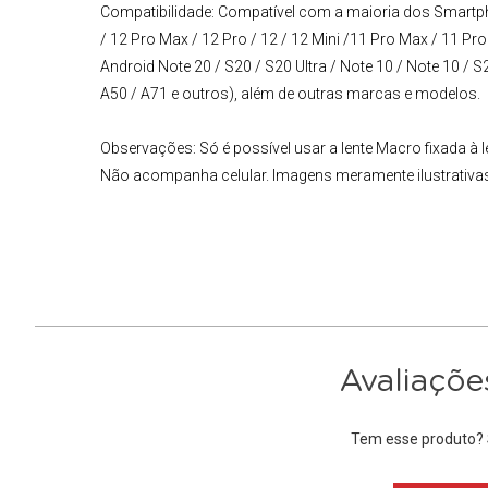
Compatibilidade:
Compatível com a maioria dos Smartph
/ 12 Pro Max / 12 Pro / 12 / 12 Mini /11 Pro Max / 11 Pro /
Android Note 20 / S20 / S20 Ultra / Note 10 / Note 10 / S2
A50 / A71 e outros), além de outras marcas e modelos.
Observações: Só é possível usar a lente Macro fixada à l
Não acompanha celular. Imagens meramente ilustrativa
Avaliaçõe
Tem esse produto? S