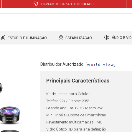
ENVIAMOS PARA TODO
BRASIL
ESTUDIO E ILUMINAÇÃO
ESTABILIZAÇÃO
ÁUDIO E VÍ
Distribuidor Autorizado
Principais Características
Kit de Lentes para Celular
Telefoto 22x / Fisheye 205°
Grande Angular 120° / Macro 25x
Mini Tripé e Suporte de Smartphone
Revestimento multicamadas FMC
Vidro Óptico HD para alta definição