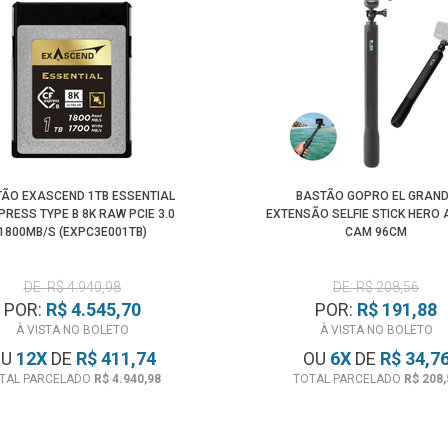
ÃO EXASCEND 1TB ESSENTIAL
BASTÃO GOPRO EL GRAN
PRESS TYPE B 8K RAW PCIE 3.0
EXTENSÃO SELFIE STICK HERO 
1800MB/S (EXPC3E001TB)
CAM 96CM
DE: R$ 4.940,98
DE: R$ 208,56
POR:
R$ 4.545,70
POR:
R$ 191,88
À VISTA NO BOLETO
À VISTA NO BOLETO
OU
12
X
DE
R$ 411,74
OU
6
X
DE
R$ 34,7
TAL PARCELADO
R$ 4.940,98
TOTAL PARCELADO
R$ 208,