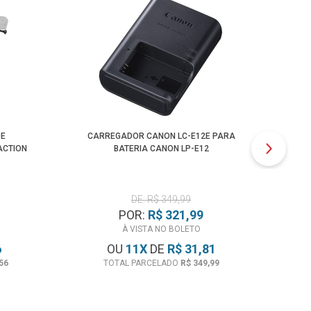
DE
CARREGADOR CANON LC-E12E PARA
ACTION
BATERIA CANON LP-E12
DE: R$ 349,99
POR:
R$ 321,99
À VISTA NO BOLETO
6
OU
11
X
DE
R$ 31,81
56
TOTAL PARCELADO
R$ 349,99