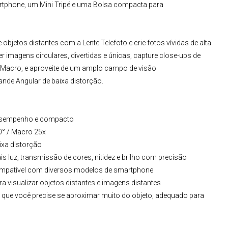
rtphone, um Mini Tripé e uma Bolsa compacta para
ie objetos distantes com a
Lente Telefoto
e crie fotos vívidas de alta
r imagens circulares, divertidas e únicas, capture close-ups de
 Macro
, e aproveite de um amplo campo de visão
ande Angular
de baixa distorção.
o desempenho e compacto
20° / Macro 25x
ixa distorção
s luz, transmissão de cores, nitidez e brilho com precisão
, compatível com diversos modelos de smartphone
 visualizar objetos distantes e imagens distantes
 que você precise se aproximar muito do objeto, adequado para