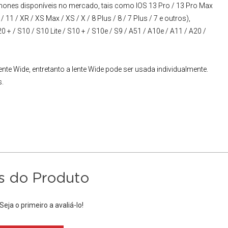
ones disponíveis no mercado, tais como IOS 13 Pro / 13 Pro Max
 11 / XR / XS Max / XS / X / 8 Plus / 8 / 7 Plus / 7 e outros),
0 + / S10 / S10 Lite / S10 + / S10e / S9 / A51 / A10e / A11 / A20 /
ente Wide, entretanto a lente Wide pode ser usada individualmente.
s.
s do Produto
eja o primeiro a avaliá-lo!