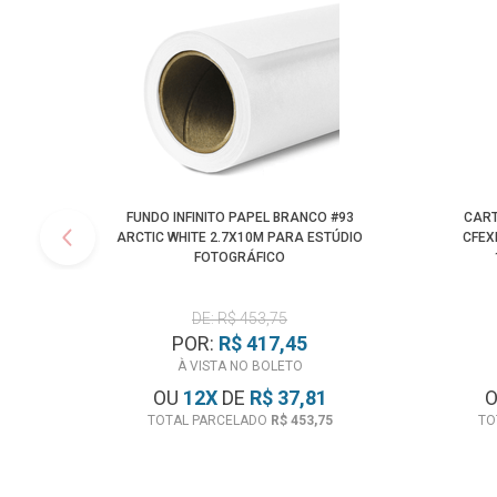
FUNDO INFINITO PAPEL BRANCO #93
CART
ARCTIC WHITE 2.7X10M PARA ESTÚDIO
CFEX
FOTOGRÁFICO
DE: R$ 453,75
POR:
R$ 417,45
À VISTA NO BOLETO
OU
12
X
DE
R$ 37,81
TOTAL PARCELADO
R$ 453,75
TO