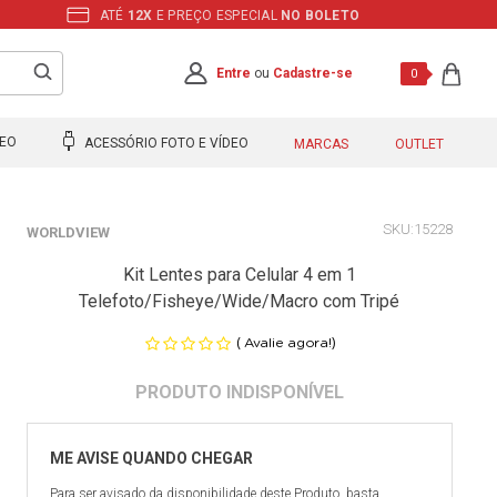
ATÉ
12X
E PREÇO ESPECIAL
NO BOLETO
Entre
ou
Cadastre-se
0
DEO
ACESSÓRIO FOTO E VÍDEO
MARCAS
OUTLET
15228
WORLDVIEW
Kit Lentes para Celular 4 em 1
Telefoto/Fisheye/Wide/Macro com Tripé
(
)
Avalie agora!
Para ser avisado da disponibilidade deste Produto, basta