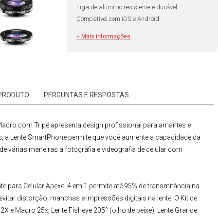
Liga de alumínio resistente e durável
Compatível com iOS e Android
+ Mais informações
 PRODUTO
PERGUNTAS E RESPOSTAS
/Macro com Tripé
apresenta design profissional para amantes e
s, a
Lente SmartPhone
permite que você aumente a capacidade da
 várias maneiras a fotografia e videografia de celular com
te para Celular
Apexel 4 em 1
permite
até 95% de transmitância na
evitar distorção, manchas e impressões digitais na lente. O
Kit de
2X e
Macro
25x,
Lente Fisheye
205° (olho de peixe),
Lente Grande