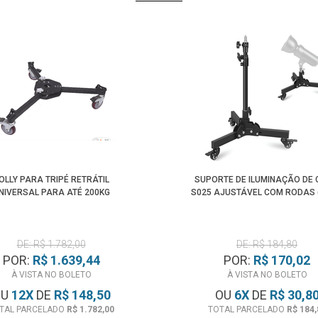
OLLY PARA TRIPÉ RETRÁTIL
SUPORTE DE ILUMINAÇÃO DE
NIVERSAL PARA ATÉ 200KG
S025 AJUSTÁVEL COM RODAS 
DE: R$ 1.782,00
DE: R$ 184,80
POR:
R$ 1.639,44
POR:
R$ 170,02
À VISTA NO BOLETO
À VISTA NO BOLETO
OU
12
X
DE
R$ 148,50
OU
6
X
DE
R$ 30,8
TAL PARCELADO
R$ 1.782,00
TOTAL PARCELADO
R$ 184,