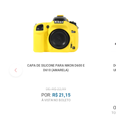
CAPA DE SILICONE PARA NIKON D600 E
D
D610 (AMARELA)
U
DE: R$ 22,99
POR:
R$ 21,15
À VISTA NO BOLETO
TO