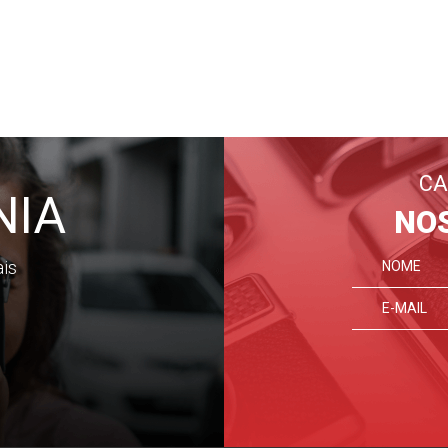
CA
NIA
NO
ais