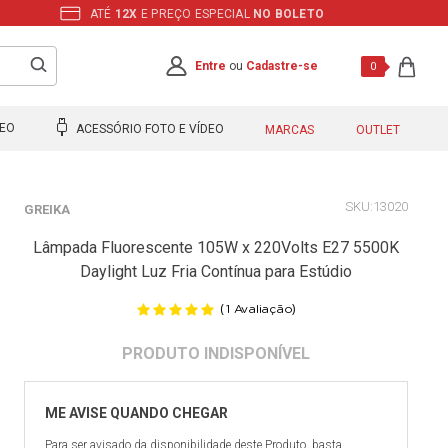
ATÉ
12X
E PREÇO ESPECIAL
NO BOLETO
Entre
ou
Cadastre-se
0
DEO
ACESSÓRIO FOTO E VÍDEO
MARCAS
OUTLET
13020
GREIKA
Lâmpada Fluorescente 105W x 220Volts E27 5500K
Daylight Luz Fria Contínua para Estúdio
(
)
1
Avaliação
Para ser avisado da disponibilidade deste Produto, basta