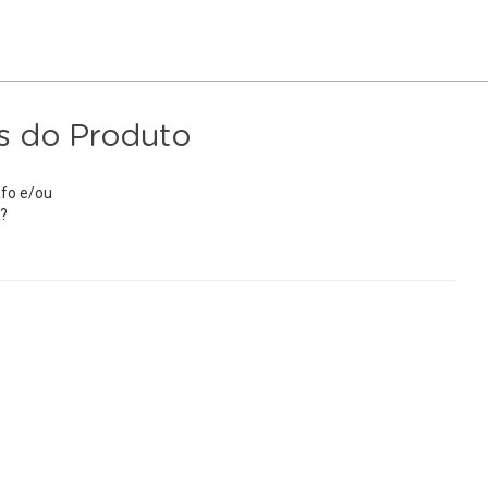
s do Produto
fo e/ou
?