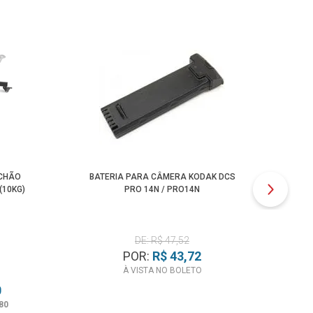
 CHÃO
BATERIA PARA CÂMERA KODAK DCS
B
(10KG)
PRO 14N / PRO14N
DE: R$ 47,52
POR:
R$ 43,72
À VISTA NO BOLETO
0
80