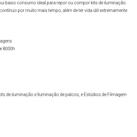
sui baixo consumo ideal para repor ou compor
kits de iluminação
.
 contínuo por muito mais tempo, além de ter vida útil extremamente
tagens
te 8000h
its de iluminação e Iluminação de palcos, e Estúdios de Filmagem