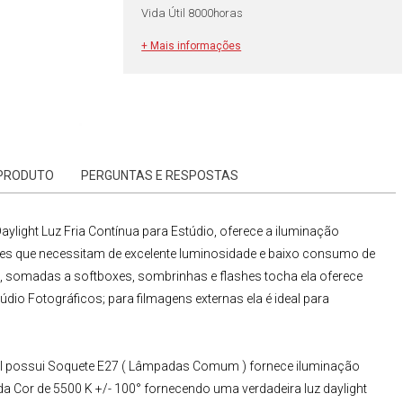
Vida Útil 8000horas
+ Mais informações
 PRODUTO
PERGUNTAS E RESPOSTAS
light Luz Fria Contínua para Estúdio
, oferece a iluminação
ntes que necessitam de excelente luminosidade e baixo consumo de
e, somadas a softboxes, sombrinhas e flashes tocha ela oferece
túdio Fotográficos
; para filmagens externas ela é ideal para
l possui Soquete E27 ( Lâmpadas Comum )
fornece iluminação
 Cor de 5500 K +/- 100° fornecendo uma verdadeira luz daylight