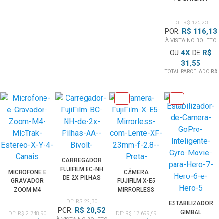
NIKON EN-EL15
PARA D-TAP
DE: R$ 126,23
DECODIFICADO
POR:
R$ 116,13
(BIVOLT)
À VISTA NO BOLETO
OU
4
X
DE
R$
31,55
TOTAL PARCELADO
R$
126,23
CARREGADOR
FUJIFILM BC-NH
MICROFONE E
CÂMERA
DE 2X PILHAS
GRAVADOR
FUJIFILM X-E5
AA (BIVOLT)
ZOOM M4
MIRRORLESS
MICTRAK
COM LENTE XF
DE: R$ 22,30
ESTABILIZADOR
ESTÉREO X/Y 4
23MM F/2.8
POR:
R$ 20,52
GIMBAL
DE: R$ 2.748,90
DE: R$ 17.699,99
CANAIS
(PRETA)