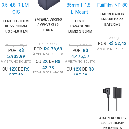
CARREGADOR
FNP-80 PARA
BATERIA VBK360
LENTE FUJIFILM
LENTE
BATERIAS
/ VW-VBK360
XF 55-200MM
PANASONIC
FUJIFILM NP-80
PARA
F/3.5-4.8 R LM
LUMIX S 85MM
E NP-100
FILMADORAS
OIS
F/1.8 (L-MOUNT)
DE: R$ 56,98
PANASONIC
POR:
R$ 52,42
DE: R$ 85,47
DE: R$ 6.449,99
DE: R$ 4.864,75
POR:
R$ 78,63
À VISTA NO BOLETO
POR:
R$
POR:
R$
À VISTA NO BOLETO
5.933,99
4.475,57
OU
2
X
DE
R$
À VISTA NO BOLETO
À VISTA NO BOLETO
42,73
OU
12
X
DE
R$
OU
12
X
DE
R$
TOTAL PARCELADO
R$
537,49
405,39
85,47
TOTAL PARCELADO
R$
TOTAL PARCELADO
R$
6.449,99
4.864,75
ADAPTADOR DC
EP-5B DUMMY
PD BATERIA