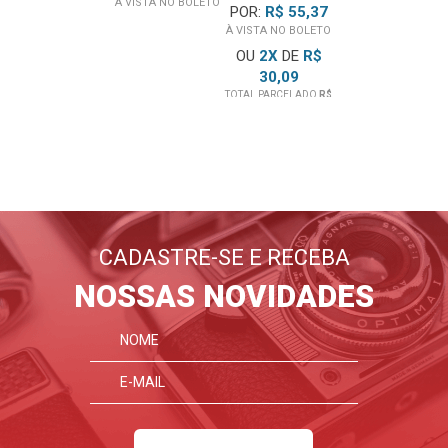
40KG
À VISTA NO BOLETO
POR:
R$ 55,37
À VISTA NO BOLETO
OU
2
X
DE
R$
30,09
TOTAL PARCELADO
R$
BLOG
EMANIA
60,19
Lançamentos, dicas, tutoriais
E tudo sobre fotografia
CADASTRE-SE E RECEBA
FIQUE POR DENTRO
NOSSAS NOVIDADES