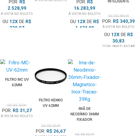
À VISTA NO BOLETO
POR:
R$
POR:
R$
INTELIGENTE
GYRO MOVIE
2.528,99
16.283,99
PARA CÂMERAS
À VISTA NO BOLETO
À VISTA NO BOLETO
DE: R$ 369,99
DE AÇÃO
POR:
R$ 340,39
OU
12
X
DE
R$
OU
12
X
DE
R$
GOPRO E
À VISTA NO BOLETO
229,07
1.474,99
XIAOMI YI
TOTAL PARCELADO
R$
TOTAL PARCELADO
R$
OU
12
X
DE
R$
2.748,90
17.699,99
30,83
TOTAL PARCELADO
R$
369,99
FILTRO MC UV
62MM
FILTRO KENKO
DE: R$ 33,99
UV 62MM
IMÃ DE
POR:
R$ 31,27
NEODÍMIO 36MM
À VISTA NO BOLETO
FIXADOR
MAGNÉTICO
DE: R$ 28,99
POR:
R$ 26,67
INOX TRAÇÃO
DE: R$ 60,19