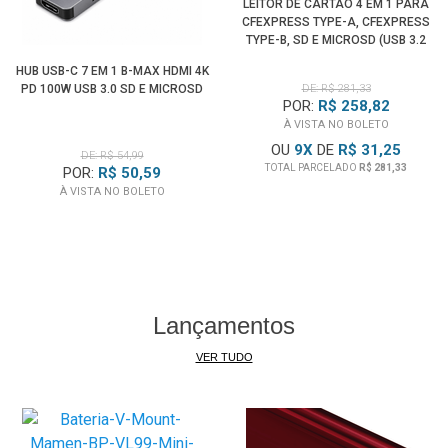
Slot MS:
Memory Stick, MS PRO, MS PRO Duo Mark2, MS
LEITOR DE CARTÃO 4 EM 1 PARA
CFEXPRESS TYPE-A, CFEXPRESS
PRO-HG,MS PRO-HG Duo Mark2
TYPE-B, SD E MICROSD (USB 3.2
Exemplos: Sony Memory Stick PRO-HG Duo HX, Sony
GEN2)
HUB USB-C 7 EM 1 B-MAX HDMI 4K
Memory Stick Pro Duo Mark2.
PD 100W USB 3.0 SD E MICROSD
DE: R$ 281,33
POR:
R$ 258,82
À VISTA NO BOLETO
Compatível com Cartões de Memória UHS-II, mas a
OU
9
X
DE
R$ 31,25
velocidade real será apenas até UHS-I
DE: R$ 54,99
TOTAL PARCELADO
R$ 281,33
POR:
R$ 50,59
À VISTA NO BOLETO
Lançamentos
VER TUDO