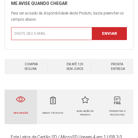
Para ser avisado da disponibilidade deste Produto, basta preencher os
campos abaixo.
COMPRA
EM ATÉ 12X
PRONTA
SEGURA
SEM JUROS
ENTREGA
AVALIAÇÃO DO
PERGUNTAS E
DESCRIÇÃO
DADOS TÉCNICOS
PRODUTO
RESPOSTAS
Este
Leitor de Cartão SD / MicroSD Ugreen 4 em 1 USB 3.0