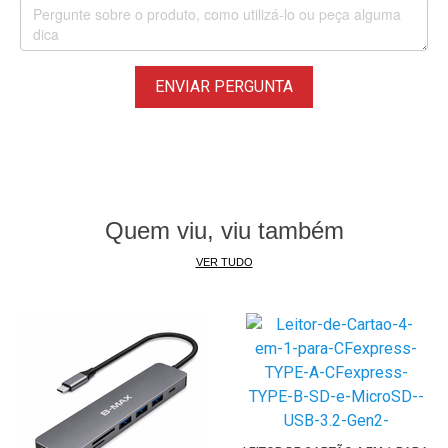
PS3 / Xbox One, Smart TV. Suportado hot swap e USB Bus
Powered.
Compatibilidade dos Slots de Cartão:
ENVIAR PERGUNTA
Slot CF:
CompactFlash TipoI 6.0 UDMA 7, CF 5.0 UDMA 6, CF
4.0, Exemplos:
Exemplos: CompactFlash Sandisk Extreme Pro UDMA7 CF,
Lexar Professional CF1066x (Não compatível com
CompactFlash Tipo II de 5mm de espessura)
Quem viu, viu também
Slot SD:
SD, SDXC, SDHC, MMC, RS-MMC, MMC micro
VER TUDO
Exemplos: Cartão SDHC SanDisk Ultra Classe 10 UHS-I,
Cartão SDHC SanDisk Extreme Pro UHS-I;
Slot TF:
Micro SD, Micro SDXC, Micro SDHC
Exemplos: Cartão MicroSD Samsung EVO, MicroSD
SanDisk Extreme