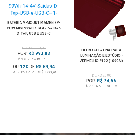
BATERIA V-MOUNT MAMEN BP-
VL99 MINI 99WH / 14.4V SAÍDAS
D-TAP, USB E USB-C
DE: R$ 1.079,38
FILTRO GELATINA PARA
POR:
R$ 993,03
ILUMINAÇÃO E ESTÚDIO -
À VISTA NO BOLETO
VERMELHO #102 (100CM)
OU
12
X
DE
R$ 89,94
TOTAL PARCELADO
R$ 1.079,38
DE: R$ 26,80
POR:
R$ 24,66
À VISTA NO BOLETO