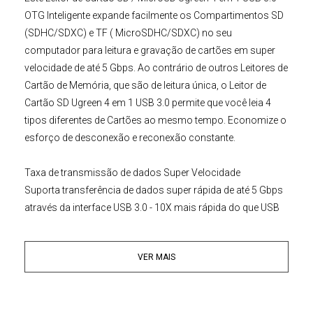
OTG Inteligente
expande facilmente os
Compartimentos SD
(SDHC/SDXC) e TF ( MicroSDHC/SDXC)
no seu
computador para leitura e gravação de cartões em super
velocidade de até 5 Gbps. Ao contrário de outros Leitores de
Cartão de Memória, que são de leitura única, o
Leitor de
Cartão SD Ugreen 4 em 1 USB 3.0
permite que você leia 4
tipos diferentes de Cartões ao mesmo tempo. Economize o
esforço de desconexão e reconexão constante.
Taxa de transmissão de dados Super Velocidade
Suporta transferência de dados super rápida de até 5 Gbps
através da interface USB 3.0 - 10X mais rápida do que USB
2.0, transfira filmes ou arquivos HD em apenas alguns
segundos. Com o
Leitor de Cartão de Memória
com
VER MAIS
Velocidade USB 3.0, você pode aproveitar totalmente as
taxas de transferência da maioria dos formatos de cartão
de alta velocidade, como Micro SD/
Micro SDXC
Classe 10,
SDHC
UHS-I,
CompactFlash
UDMA 7/UDMA 6,
Memory Stick