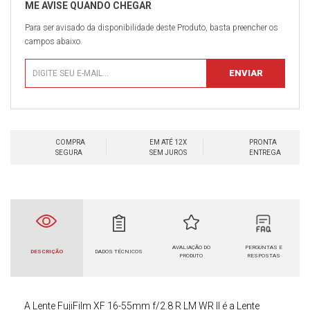
Para ser avisado da disponibilidade deste Produto, basta preencher os
campos abaixo.
COMPRA
EM ATÉ 12X
PRONTA
SEGURA
SEM JUROS
ENTREGA
AVALIAÇÃO DO
PERGUNTAS E
DESCRIÇÃO
DADOS TÉCNICOS
PRODUTO
RESPOSTAS
A
Lente FujiFilm XF 16-55mm f/2.8 R LM WR II
é a Lente