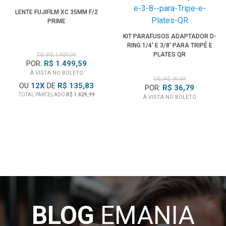
X-Pro3, FujiFilm X-T1 / X-T1 IR, FujiFilm X-T2, FujiFilm X-
LENTE FUJIFILM XC 35MM F/2
T3,
FujiFilm X-T4
,
FujiFilm X-T5
, FujiFilm X-T10,
FujiFilm X-
PRIME
T20
, FujiFilm X-T30 /
X-T30 II
,
FujiFilm X-T50
, FujiFilm X-
KIT PARAFUSOS ADAPTADOR D-
T100, FujiFilm X-T200, FujiFilm X-S10,
FujiFilm X-S20
.
RING 1/4' E 3/8' PARA TRIPÉ E
Entre outras
Câmeras Mirrorless FujiFilm
com Montagem
PLATES QR
DE: R$ 1.629,99
POR:
R$ 1.499,59
de Lente X-Mount
À VISTA NO BOLETO
DE: R$ 39,99
OU
12
X
DE
R$ 135,83
POR:
R$ 36,79
TOTAL PARCELADO
R$ 1.629,99
À VISTA NO BOLETO
BLOG
EMANIA