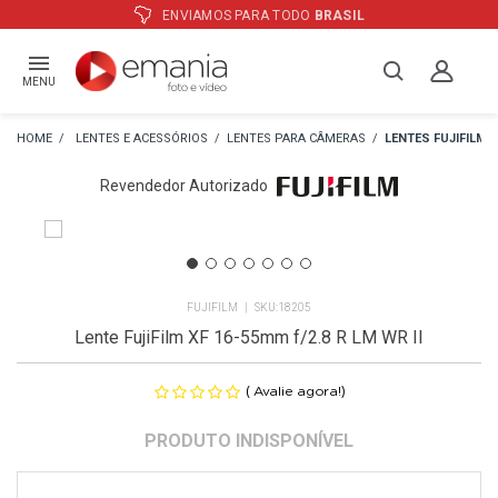
ATÉ
12X
E PREÇO ESPECIAL
NO BOLE
MENU
LENTES E ACESSÓRIOS
LENTES PARA CÂMERAS
LENTES FUJIFILM
Revendedor Autorizado
FUJIFILM
18205
Lente FujiFilm XF 16-55mm f/2.8 R LM WR II
(
)
Avalie agora!