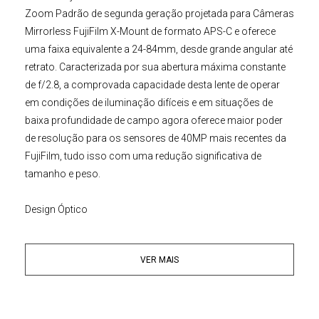
Zoom Padrão de segunda geração projetada para
Câmeras
Mirrorless
FujiFilm
X-Mount de formato APS-C e oferece
uma faixa equivalente a 24-84mm, desde grande angular até
retrato. Caracterizada por sua abertura máxima constante
de f/2.8, a comprovada capacidade desta lente de operar
em condições de iluminação difíceis e em situações de
baixa profundidade de campo agora oferece maior poder
de resolução para os sensores de 40MP mais recentes da
FujiFilm
, tudo isso com uma redução significativa de
tamanho e peso.
Design Óptico
Seu design óptico compreende elementos asféricos,
elementos de dispersão extrabaixa e um elemento de
VER MAIS
dispersão superextrabaixa, que ajudam a reduzir a
distorção e a dispersão de cores, proporcionando maior
nitidez e precisão de cores em toda a faixa de zoom. Um
revestimento de flúor também foi aplicado para proteger o