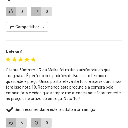
oferece maior rigidez e precisão de montagem.
0
0
Câmeras FujiFilm X-Mount Compatíveis:
Compartilhar...
FujiFilm X-A10
FujiFilm X-A3
FujiFilm X-A5
FujiFilm X-A7
Nelson S.
FujiFilm X-E2S
FujiFilm X-E3
O lente 50mmm 1.7 da Meike foi muito satisfatória do que
FujiFilm X-E4
imaginava. É perfeito nos padrões do Brasil em termos de
FujiFilm X-H1
qualidade e preço. Único ponto relevante foi o encaixe duro, mas
FujiFilm X-H2
fora isso nota 10. Recomendo este produto e a compra pela
FujiFilm X-H2S
emania foto e video que sempre me atendeu satisfatoriamente
no preço e no prazo de entrega. Nota 10!!!
FujiFilm X-Pro2
FujiFilm X-Pro3
Sim, recomendaria este produto a um amigo
FujiFilm X-S10
FujiFilm X-T1
5
0
FujiFilm X-T10