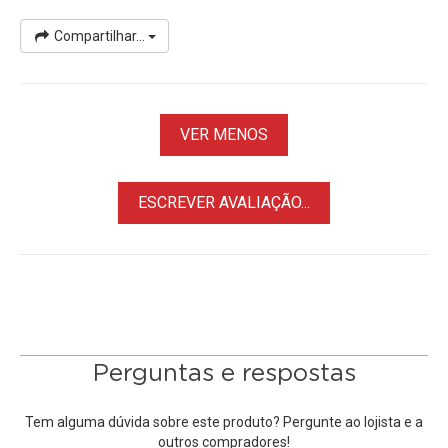
FujiFilm X-T100
Compartilhar...
FujiFilm X-T2
FujiFilm X-T20
FujiFilm X-T200
FujiFilm X-T3
VER MENOS
FujiFilm X-T30 /
X-T30 II
FujiFilm X-T4
FujiFilm X-T5
ESCREVER AVALIAÇÃO...
Entre outras
Câmeras Mirrorless FujiFilm
com Montagem
de Lente X-Mount
Perguntas e respostas
Tem alguma dúvida sobre este produto? Pergunte ao lojista e a
outros compradores!