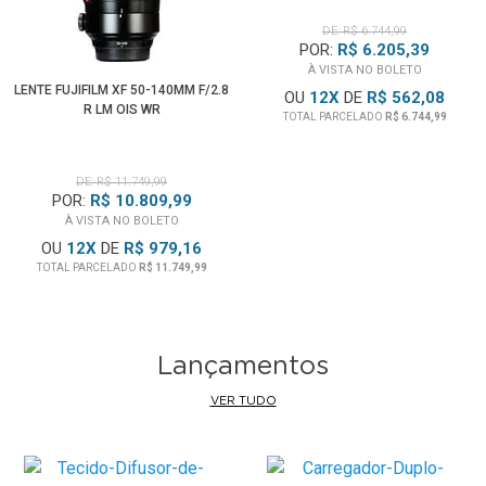
DE: R$ 6.744,99
POR:
R$ 6.205,39
À VISTA NO BOLETO
LENTE FUJIFILM XF 50-140MM F/2.8
OU
12
X
DE
R$ 562,08
R LM OIS WR
TOTAL PARCELADO
R$ 6.744,99
DE: R$ 11.749,99
POR:
R$ 10.809,99
À VISTA NO BOLETO
OU
12
X
DE
R$ 979,16
TOTAL PARCELADO
R$ 11.749,99
Lançamentos
VER TUDO