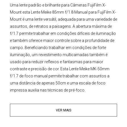
Uma lente padrão e brilhante para
Câmeras FujiFilm
X-
Mount
esta
Lente Meike 85mm f/1.8 Manual para
FujiFilm
X-
Mount
é uma lente versátil, adequada para uma variedade de
assuntos, de retratos a paisagens. A abertura máxima de
f/1.7 permite trabalhar em condições difíceis de iluminação
e também oferece maior controle sobre a profundidade de
campo. Beneficiando trabalhar em condições de forte
iluminação, um revestimento multicamadas também é
usado para reduzir reflexos e fantasmas para maior
contraste e precisão de cor. Esta
Lente Meike
MK-50mm
f/1.7
de foco manual permite trabalhar com assuntos a
uma distância de apenas 50cm e uma escala de foco
impressa auxilia nas técnicas de pré-foco.
Recurso Multi Coated
VER MAIS
O elemento frontal é multirrevestido, ele pode efetivamente
reduzir o desempenho ótico decepcionante, como reflexos
e fantasmas. Com estrutura de lente de 6 elementos em 5