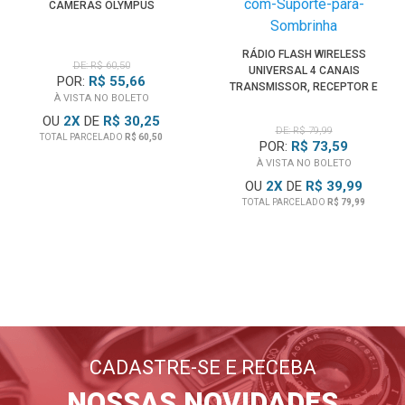
CÂMERAS OLYMPUS
RÁDIO FLASH WIRELESS
DE: R$ 60,50
UNIVERSAL 4 CANAIS
POR:
R$ 55,66
TRANSMISSOR, RECEPTOR E
À VISTA NO BOLETO
SUPORTE PARA SOMBRINHA
OU
2
X
DE
R$ 30,25
DE: R$ 79,99
TOTAL PARCELADO
R$ 60,50
POR:
R$ 73,59
À VISTA NO BOLETO
OU
2
X
DE
R$ 39,99
TOTAL PARCELADO
R$ 79,99
BLOG
EMANIA
Lançamentos, dicas, tutoriais
E tudo sobre fotografia
CADASTRE-SE E RECEBA
FIQUE POR DENTRO
NOSSAS NOVIDADES