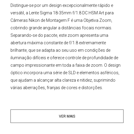
Distingue-se por um design excepcionalmente rápido e
versátil, a
Lente Sigma
18-35mm f/1.8 DC HSM Art para
C
âmeras Nikon
de Montagem F
é uma Objetiva Zoom,
cobrindo grande angular a distâncias focais normais.
Separando-se do pacote, este zoom apresenta uma
abertura máxima constante de f/1.8 extremamente
brilhante, que se adapta ao seu uso em condições de
iluminação difíceis e oferece controle de profundidade de
campo impressionante em toda a faixa de zoom. O design
óptico incorpora uma série de SLD e elementos asféricos,
que ajudam a alcançar alta clareza e nitidez, suprimindo
várias aberrações, franjas de cores e distorções.
Esta
Lente Sigma para Nikon
18-35mm f/1.8 DC HSM
Art
possui um Revestimento Super Multi-Layer também foi
VER MAIS
aplicado, que controla o reflexo da lente e o efeito fantasma
para melhorar o contraste e a precisão das cores.
Equilibrando os méritos ópticos, este 18-35mm também