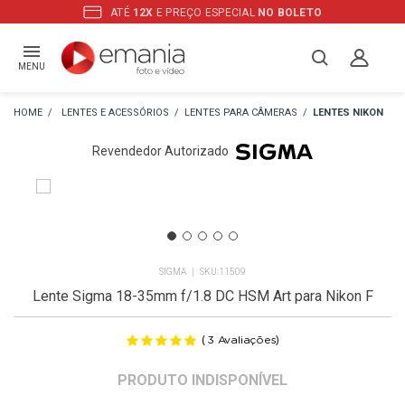
ATÉ
12X
E PREÇO ESPECIAL
NO BOLETO
MENU
LENTES E ACESSÓRIOS
LENTES PARA CÂMERAS
LENTES NIKON
Revendedor Autorizado
SIGMA
11509
Lente Sigma 18-35mm f/1.8 DC HSM Art para Nikon F
(
)
3
Avaliações