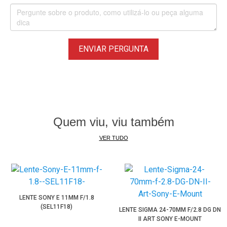
umidade e impressões digitais e é fácil de limpar.
• O diafragma arredondado de nove lâminas contribui para
uma agradável qualidade bokeh ao empregar técnicas de
ENVIAR PERGUNTA
foco seletivo.
Câmeras Sony E-Mount de Formato APS-C:
Sony Alpha A5000
Sony Alpha A5100
Sony Alpha A6000
Quem viu, viu também
Sony Alpha A6100
Sony Alpha A6300
VER TUDO
Sony Alpha A6400
Sony Alpha A6500
Sony Alpha A6600
Sony Alpha A6700
LENTE SONY E 11MM F/1.8
Sony Alpha ZV-E10
(SEL11F18)
LENTE SIGMA 24-70MM F/2.8 DG DN
Sony FX30 Cinema Line
II ART SONY E-MOUNT