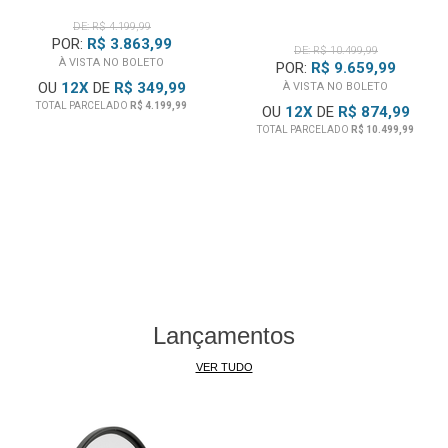
Sony NEX-EA50M
Sony NEX-EA50UH
DE: R$ 4.199,99
POR:
R$ 3.863,99
DE: R$ 10.499,99
À VISTA NO BOLETO
POR:
R$ 9.659,99
Esta
Lente para Sony
é recomendada apenas Câmeras
OU
12
X
DE
R$ 349,99
À VISTA NO BOLETO
Sony E-Mount com Formato APS-C.
TOTAL PARCELADO
R$ 4.199,99
OU
12
X
DE
R$ 874,99
TOTAL PARCELADO
R$ 10.499,99
Obs:
Pode ser usada Câmeras Sony Full-Frame E-mount
Lentes de Formato APS-C, mas o sensor de imagem será
reduzido ao tamanho APS-C.
Lançamentos
VER TUDO