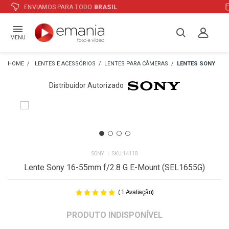
ATÉ
12X
E PREÇO ESPECIAL
NO BOLETO
MENU
LENTES E ACESSÓRIOS
LENTES PARA CÂMERAS
LENTES SONY
Distribuidor Autorizado
SONY
14118
Lente Sony 16-55mm f/2.8 G E-Mount (SEL1655G)
(
)
1
Avaliação