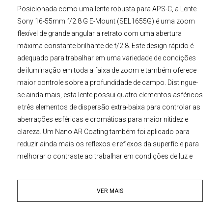
Posicionada como uma lente robusta para APS-C, a
Lente
Sony
16-55mm f/2.8 G E-Mount (SEL1655G)
é uma zoom
flexível de grande angular a retrato com uma abertura
máxima constante brilhante de f/2.8. Este design rápido é
adequado para trabalhar em uma variedade de condições
de iluminação em toda a faixa de zoom e também oferece
maior controle sobre a profundidade de campo. Distingue-
se ainda mais, esta lente possui quatro elementos asféricos
e três elementos de dispersão extra-baixa para controlar as
aberrações esféricas e cromáticas para maior nitidez e
clareza. Um Nano AR Coating também foi aplicado para
reduzir ainda mais os reflexos e reflexos da superfície para
melhorar o contraste ao trabalhar em condições de luz e
contraluz. Beneficiando a ótica, esta lente também possui
um sistema XD Linear Motor que é rápido e silencioso e
VER MAIS
também oferece controle mais responsivo para operação
de foco manual. A lente também possui um design vedado
contra poeira e umidade, junto com um revestimento de