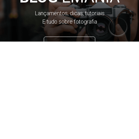
Lançamentos, dicas, tutoriais
E tudo sobre fotografia
FIQUE POR DENTRO
CADASTRE-SE E RECEBA
NOSSAS NOVIDADES