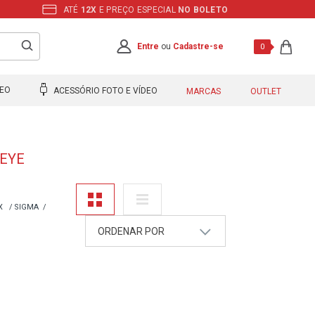
ATÉ
12X
E PREÇO ESPECIAL
NO BOLETO
Entre
ou
Cadastre-se
0
DEO
ACESSÓRIO FOTO E VÍDEO
MARCAS
OUTLET
HEYE
X
SIGMA
ORDENAR POR
A - Z
Z - A
Mais Vendidos