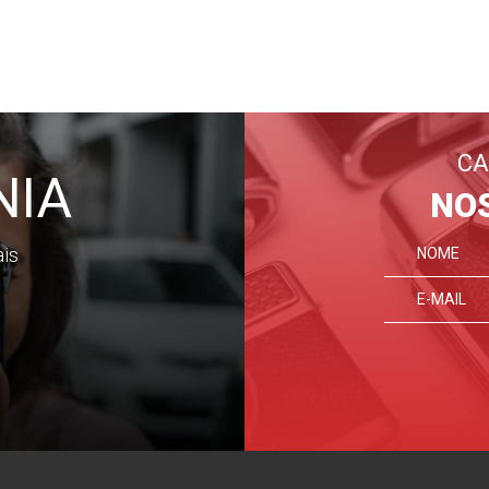
CA
NIA
NO
ais