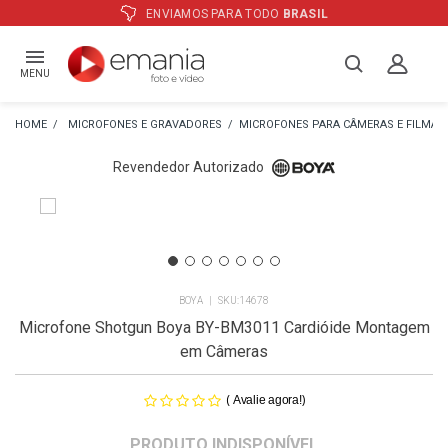
ATÉ
12X
E PREÇO ESPECIAL
NO BOLE
MENU
MICROFONES E GRAVADORES
MICROFONES PARA CÂMERAS E FILMA
Revendedor Autorizado
R
BOYA
14678
Microfone Shotgun Boya BY-BM3011 Cardióide Montagem
em Câmeras
(
)
Avalie agora!