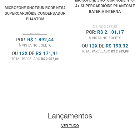
MICROFONE SHOTGUN RODE NTG-
4+ SUPERCARDIÓIDE PHANTOM E
MICROFONE SHOTGUN RODE NTG4
BATERIA INTERNA
SUPERCARDIÓIDE CONDENSADOR
PHANTOM
DE: R$ 2.283,88
POR:
R$ 2.101,17
DE: R$ 2.057,00
À VISTA NO BOLETO
POR:
R$ 1.892,44
OU
12
X
DE
R$ 190,32
À VISTA NO BOLETO
TOTAL PARCELADO
R$ 2.283,88
OU
12
X
DE
R$ 171,41
TOTAL PARCELADO
R$ 2.057,00
Lançamentos
VER TUDO