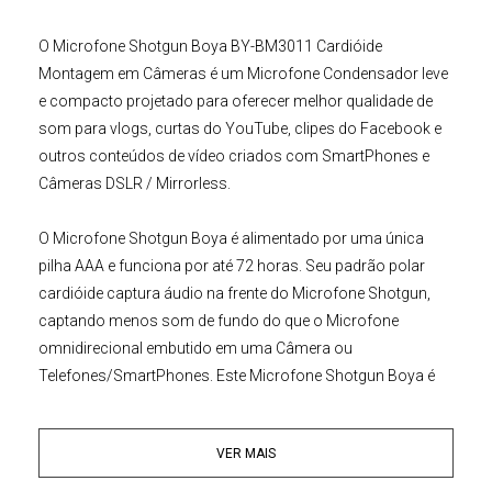
O
Microfone Shotgun
Boya
BY-BM3011 Cardióide
Montagem em Câmeras
é um Microfone Condensador leve
e compacto projetado para oferecer melhor qualidade de
som para vlogs, curtas do YouTube, clipes do Facebook e
outros conteúdos de vídeo criados com SmartPhones e
Câmeras DSLR / Mirrorless
.
O
Microfone Shotgun Boya
é alimentado por uma única
pilha AAA e funciona por até 72 horas. Seu padrão polar
cardióide captura áudio na frente do Microfone Shotgun,
captando menos som de fundo do que o Microfone
omnidirecional embutido em uma Câmera ou
Telefones/SmartPhones. Este
Microfone Shotgun Boya
é
construído com ABS e possui uma montagem contra
choque integrada para absorver as vibrações que causam
VER MAIS
ruído. A montagem antichoque se conecta diretamente à
montagem da sapata da Câmera e possui uma rosca