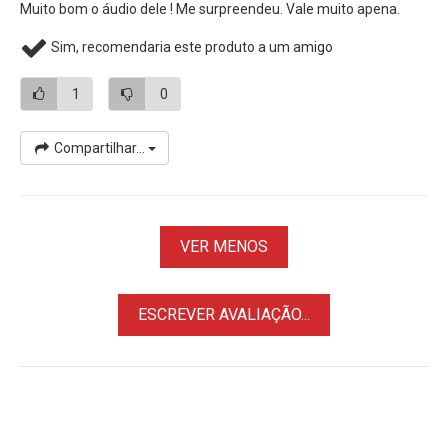
Transmissão Live Streaming para uso em qualquer
Câmera
Muito bom o áudio dele ! Me surpreendeu. Vale muito apena.
DSLR,
Mirrorless
ou
Filmadora
Sim, recomendaria este produto a um amigo
1
0
Compartilhar...
VER MENOS
ESCREVER AVALIAÇÃO...