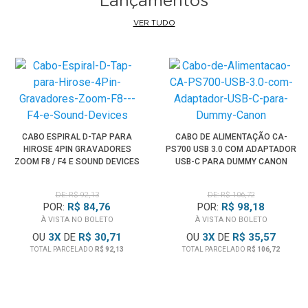
Lançamentos
VER TUDO
CABO ESPIRAL D-TAP PARA
CABO DE ALIMENTAÇÃO CA-
HIROSE 4PIN GRAVADORES
PS700 USB 3.0 COM ADAPTADOR
ZOOM F8 / F4 E SOUND DEVICES
USB-C PARA DUMMY CANON
DE: R$ 92,13
DE: R$ 106,72
POR:
R$ 84,76
POR:
R$ 98,18
À VISTA NO BOLETO
À VISTA NO BOLETO
OU
3
X
DE
R$ 30,71
OU
3
X
DE
R$ 35,57
TOTAL PARCELADO
R$ 92,13
TOTAL PARCELADO
R$ 106,72