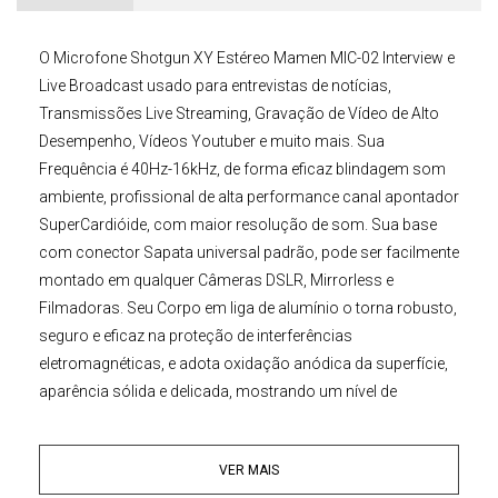
O
Microfone Shotgun
XY Estéreo
Mamen
MIC-02 Interview e
Live Broadcast
usado para entrevistas de notícias,
Transmissões Live Streaming, Gravação de Vídeo de Alto
Desempenho, Vídeos Youtuber e muito mais. Sua
Frequência é 40Hz-16kHz, de forma eficaz blindagem som
ambiente, profissional de alta performance canal apontador
SuperCardióide, com maior resolução de som. Sua base
com conector Sapata universal padrão, pode ser facilmente
montado em qualquer
Câmeras DSLR,
Mirrorless
e
Filmadoras
. Seu Corpo em liga de alumínio o torna robusto,
seguro e eficaz na proteção de interferências
eletromagnéticas, e adota oxidação anódica da superfície,
aparência sólida e delicada, mostrando um nível de
qualidade Profissional. Possui saída padrão P2 Trs de
3.5mm para todas Câmeras e Filmadoras, estéreo super-
VER MAIS
cardióide, para maior resolução e qualidade de som