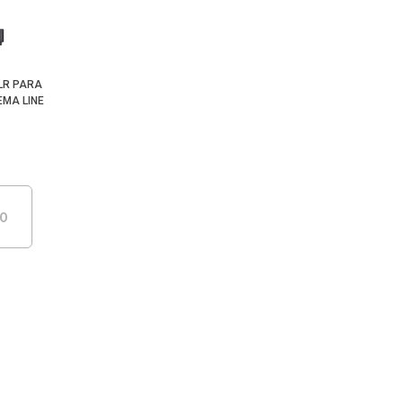
Menor Preço
LR PARA
EMA LINE
DO