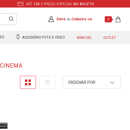
ATÉ
12X
E PREÇO ESPECIAL
NO BOLETO
Entre
ou
Cadastre-se
0
DEO
ACESSÓRIO FOTO E VÍDEO
MARCAS
OUTLET
-CINEMA
ORDENAR POR
A - Z
Z - A
Mais Vendidos
Maior Preço