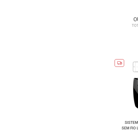
O
TO
SISTE
SEM FIO