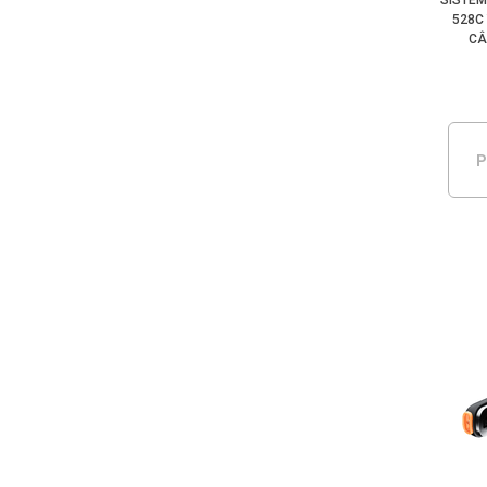
SISTEM
528C
CÂ
P