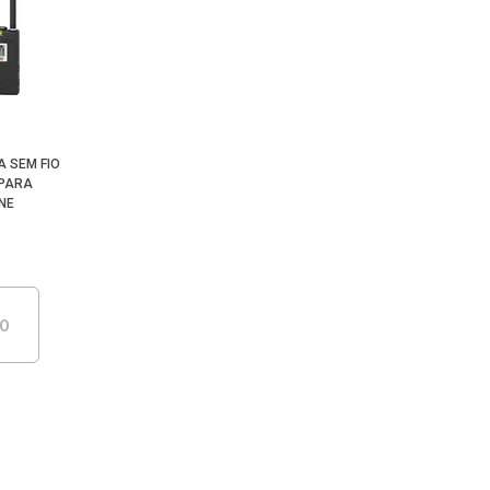
A SEM FIO
 PARA
NE
DO