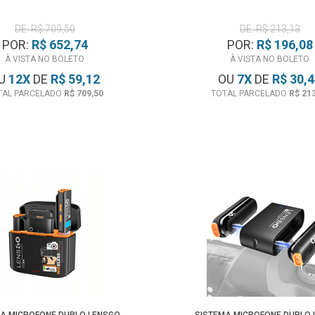
DE: R$ 709,50
DE: R$ 213,13
POR:
R$ 652,74
POR:
R$ 196,08
À VISTA NO BOLETO
À VISTA NO BOLETO
U
12
X
DE
R$ 59,12
OU
7
X
DE
R$ 30,
TAL PARCELADO
R$ 709,50
TOTAL PARCELADO
R$ 21