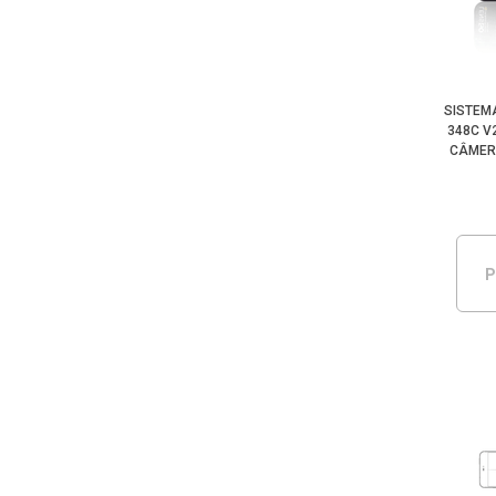
SISTEM
348C V
CÂMER
P