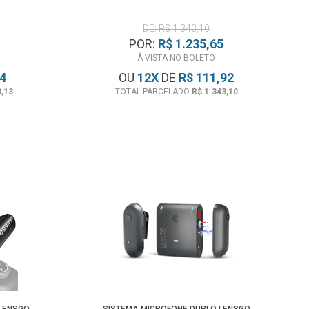
DE: R$ 1.343,10
POR:
R$ 1.235,65
À VISTA NO BOLETO
44
OU
12
X
DE
R$ 111,92
3,13
TOTAL PARCELADO
R$ 1.343,10