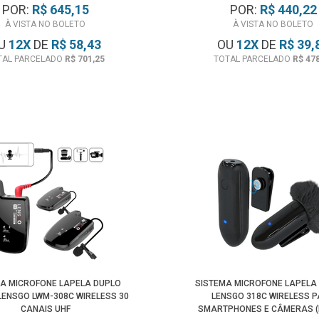
POR:
R$ 645,15
POR:
R$ 440,22
À VISTA NO BOLETO
À VISTA NO BOLETO
U
12
X
DE
R$ 58,43
OU
12
X
DE
R$ 39,
TAL PARCELADO
R$ 701,25
TOTAL PARCELADO
R$ 47
MA MICROFONE LAPELA DUPLO
SISTEMA MICROFONE LAPELA 
 LENSGO LWM-308C WIRELESS 30
LENSGO 318C WIRELESS 
CANAIS UHF
SMARTPHONES E CÂMERAS (