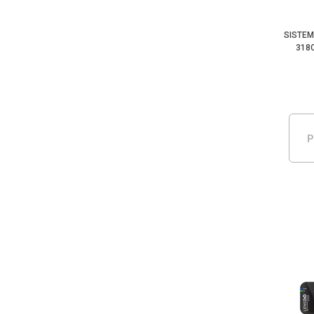
SISTEM
318C
P