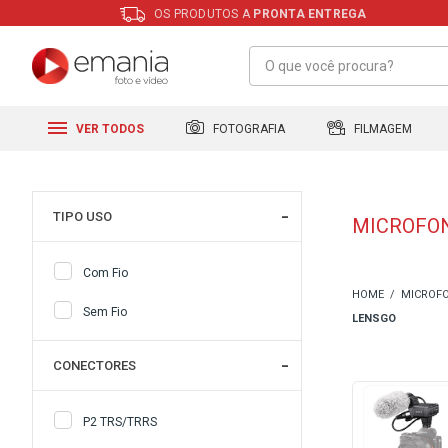
OS PRODUTOS A
PRONTA ENTREGA
FILMAGEM
FOTOGRAFIA
VER TODOS
TIPO USO
MICROFON
Com Fio
MICROFO
Sem Fio
LENSGO
CONECTORES
P2 TRS/TRRS