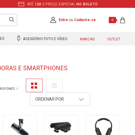
ATÉ
12X
E PREÇO ESPECIAL
NO BOLETO
Entre
ou
Cadastre-se
0
DEO
ACESSÓRIO FOTO E VÍDEO
MARCAS
OUTLET
ADORAS E SMARTPHONES
CROFONES
ORDENAR POR
A - Z
Z - A
Mais Vendidos