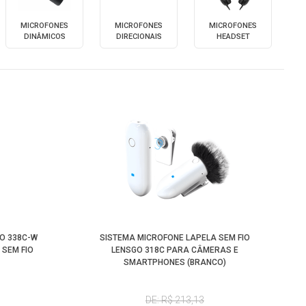
Maior Preço
MICROFONES
MICROFONES
MICROFONES
DINÂMICOS
DIRECIONAIS
HEADSET
Menor Preço
GO 338C-W
SISTEMA MICROFONE LAPELA SEM FIO
 SEM FIO
LENSGO 318C PARA CÂMERAS E
SMARTPHONES (BRANCO)
DE: R$ 213,13