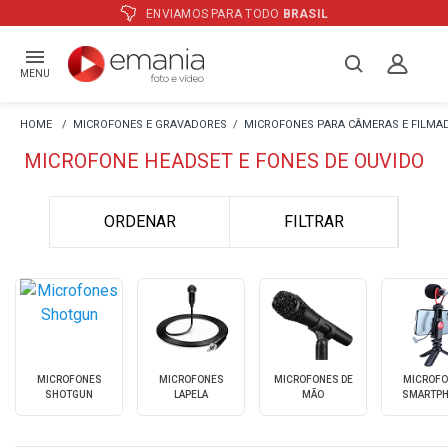
ENVIAMOS PARA TODO
BRASIL
MENU
MICROFONES E GRAVADORES
MICROFONES PARA CÂMERAS E FILMA
MICROFONE HEADSET E FONES DE OUVIDO
ORDENAR
FILTRAR
MICROFONES
MICROFONES
MICROFONES DE
MICROFO
SHOTGUN
LAPELA
MÃO
SMARTP