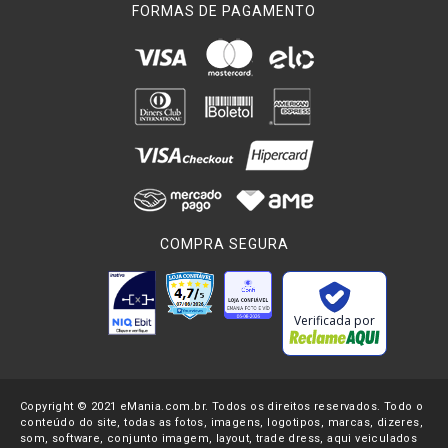
FORMAS DE PAGAMENTO
headset
é a mobilidade que ele oferece. A maioria dos
modelos de
microfones
são presos à
Câmera Digital
e
direcionados para a fonte de áudio para a captura de melhor
qualidade outros permitem captura de áudio próximo a fonte,
como os
microfones
lapela
que podem ser presos ao corpo ou
o
microfone de mão
que é mantido com quem fala ou canta.
Usar o
microfone headset
, diferente dos demais, é ter mais
opções de mobilidade sem variações do áudio. Isso se dá
porque a estrutura do
headset
fica firme sobre a cabeça,
COMPRA SEGURA
com suportes nas orelhas e aproximação máxima da célula
de captação à boca do usuário. Suas dimensões pequenas,
tamanho compacto e uma ampla paleta de cores em tons
neutros (ou nudes) que se assemelham a diversas
Verificada por
tonalidades da pele, o tornam um
microfone
discreto e de alta
potência. Com ele é possível ter as mãos livres e manter a
dinâmica de sua produção, pois geralmente eles são
Copyright © 2021 eMania.com.br. Todos os direitos reservados. Todo o
encontrados com sistema sem fio, dificilmente um
microfone
conteúdo do site, todas as fotos, imagens, logotipos, marcas, dizeres,
headset
será disponibilizado para conexão direta na
som, software, conjunto imagem, layout, trade dress, aqui veiculados