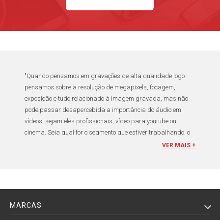
"Quando pensamos em
gravações de alta qualidade
logo
pensamos sobre a resolução de megapixels, focagem,
exposição e tudo relacionado à imagem gravada, mas não
pode passar desapercebida a importância do
áudio em
vídeos
, sejam eles profissionais, vídeo para
youtube
ou
cinema
. Seja qual for o segmento que estiver trabalhando, o
cinegrafista
deve sempre levar em consideração também a
VER MAIS +
qualidade de
gravação de áudio
e buscar
gravadores de voz
digitais
e
microfones para câmeras e filmadoras
que
atendas às suas necessidades de gravação. Mas dentre
tantos modelos disponíveis, fica difícil de escolher sem ter
muito conhecimento.
MARCAS