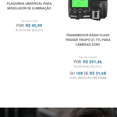
PLAQUINHA UNIVERSAL PARA
MODELADOR DE ILUMINAÇÃO
SPOTLIGHT
DE: R$ 49,99
POR:
R$ 45,99
À VISTA NO BOLETO
TRANSMISSOR RÁDIO FLASH
TRIGGER TRIOPO G1 TTL PARA
CÂMERAS SONY
DE: R$ 316,80
POR:
R$ 291,46
À VISTA NO BOLETO
OU
10
X
DE
R$ 31,68
TOTAL PARCELADO
R$ 316,80