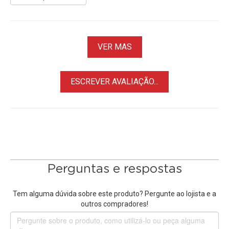
• Velocidades de leitura de até 170MB/s
• velocidades de gravação de até 80B/s
• Classe 10, Classe de desempenho de aplicativo 2 (A2),
Classe de velocidade de vídeo 30 (V30) e Classe de
VER MAS
velocidade UHS 3 (U3)
• À prova de choque, extremos da temperatura,
impermeável, prova do raio X
ESCREVER AVALIAÇÃO...
• Apenas Cartão MicroSD, não acompanha Adaptador SD.
• Modelo Sandisk
SSDSQXAH-064G-GN6MN
Perguntas e respostas
Tem alguma dúvida sobre este produto? Pergunte ao lojista e a
outros compradores!