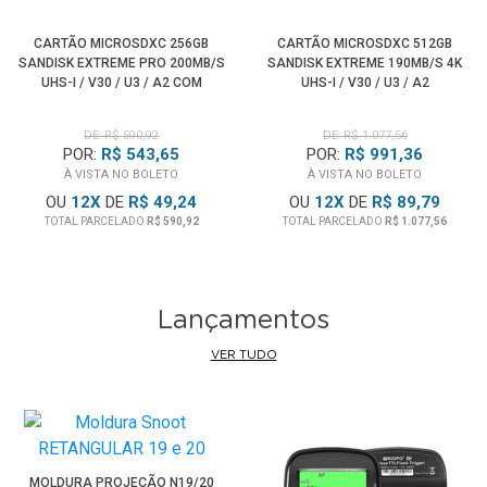
CARTÃO MICROSDXC 256GB
CARTÃO MICROSDXC 512GB
SANDISK EXTREME PRO 200MB/S
SANDISK EXTREME 190MB/S 4K
UHS-I / V30 / U3 / A2 COM
UHS-I / V30 / U3 / A2
ADAPTADOR SD
DE: R$ 590,92
DE: R$ 1.077,56
POR:
R$ 543,65
POR:
R$ 991,36
À VISTA NO BOLETO
À VISTA NO BOLETO
OU
12
X
DE
R$ 49,24
OU
12
X
DE
R$ 89,79
TOTAL PARCELADO
R$ 590,92
TOTAL PARCELADO
R$ 1.077,56
Lançamentos
VER TUDO
MOLDURA PROJEÇÃO N19/20