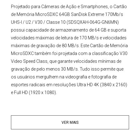
Projetado para Câmeras de Ação e Smartphones, o
Cartão
de Memória MicroSDXC 64GB SanDisk Extreme 170Mb/s
UHS-I / U2 / V30 / Classe 10
(SDSQXAH-064G-GN6MN)
possui capacidade de armazenamento de 64 GB e suporta
velocidades máximas de leitura de 170 MB/s e velocidades
máximas de gravação de 80 MB/s. Este
Cartão de Memória
MicroSDXC
também foi projetada com a classificação V30
Video Speed Class, que garante velocidades mínimas de
gravação de pelo menos 30 MB/s. Tudo isso permite que
os usuários mergulhem na videografia e fotografia de
esportes radicais em resoluções Ultra HD 4K (3840 x 2160)
e Full HD (1920 x 1080).
Embora este
Cartão MicroSDXC
64GB SanDisk Extreme
tenha sido projetado para câmeras compatíveis com UHS-
VER MAIS
I/V30, ele pode ser usado em dispositivos que não
suportam UHS-I/V30. No entanto, lembre-se de que este
Cartão
SanDisk Extreme
será padronizado para a classe de