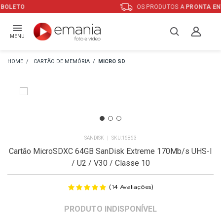
OS PRODUTOS A
PRONTA ENTREGA
MENU
CARTÃO DE MEMÓRIA
MICRO SD
SANDISK
16863
Cartão MicroSDXC 64GB SanDisk Extreme 170Mb/s UHS-I
/ U2 / V30 / Classe 10
(
)
14
Avaliações