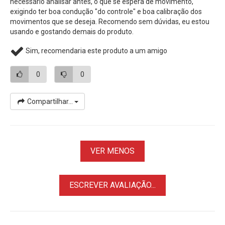
necessário analisar antes, o que se espera de movimento,
facilidade seu dispositivo, assegurado e assegurado.
exigindo ter boa condução "do controle" e boa calibração dos
movimentos que se deseja. Recomendo sem dúvidas, eu estou
usando e gostando demais do produto.
Compatibilidade
Com um parafuso universal de 1/4" na parte Superior da
Sim, recomendaria este produto a um amigo
Mini Cabeça Panorâmica Motorizada, é adequada para
Câmeras de Ação coo a GoPro, Smartphones, Câmeras
0
0
Digitais, Câmeras Mirrorless e assim por diante.
Compartilhar...
VER MENOS
ESCREVER AVALIAÇÃO...