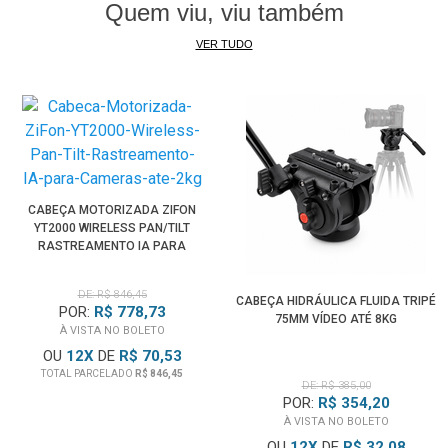
Quem viu, viu também
VER TUDO
CABEÇA MOTORIZADA ZIFON
YT2000 WIRELESS PAN/TILT
RASTREAMENTO IA PARA
CÂMERAS ATÉ 2KG
DE: R$ 846,45
CABEÇA HIDRÁULICA FLUIDA TRIPÉ
POR:
R$ 778,73
75MM VÍDEO ATÉ 8KG
À VISTA NO BOLETO
OU
12
X
DE
R$ 70,53
TOTAL PARCELADO
R$ 846,45
DE: R$ 385,00
POR:
R$ 354,20
À VISTA NO BOLETO
OU
12
X
DE
R$ 32,08