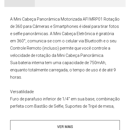
A
Mini Cabeça Panorâmica
Motorizada AFI MRP01 Rotação
de 360 para Câmeras e Smartphones
é ideal para tirar fotos
e selfie panorâmicas. A
Mini Cabeça Eletrônica
é giratória
em 360°, comunica-se com o celular via Bluetooth e o seu
Controle Remoto (incluso) permite que você controle a
velocidade de rotação da
Mini Cabeça Panorâmica
.
Sua bateria interna tem uma capacidade de 750mAh,
enquanto totalmente carregada, o tempo de uso é de até 9
horas.
Versatilidade
Furo de parafuso inferior de 1/4" em sua base, combinação
perfeita com Bastão de Selfie, Suportes de Tripé de mesa,
Tripés para smartphone,
Tripés
e outros
Acessórios de
Câmera
.
VER MAIS