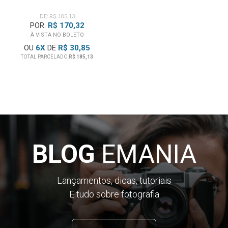
DE: R$ 185,13
POR:
R$ 170,32
À VISTA NO BOLETO
OU
6
X
DE
R$ 30,85
TOTAL PARCELADO
R$ 185,13
BLOG
EMANIA
Lançamentos, dicas, tutoriais
E tudo sobre fotografia