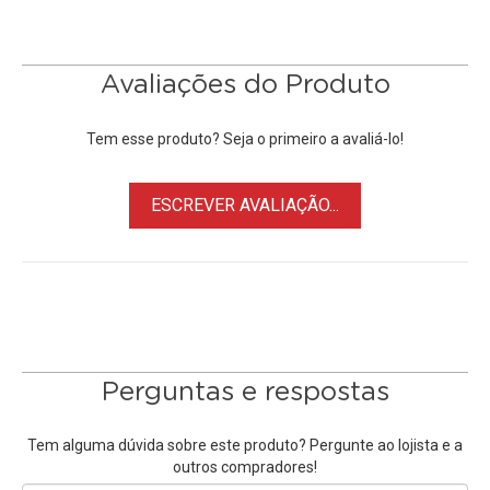
conexão de bloqueio para evitar desconexão acidental.
Principais Características:
Avaliações do Produto
• Conversão total, descendente e cruzada entre formatos de
vídeo HD e SD até 1080p60
Tem esse produto? Seja o primeiro a avaliá-lo!
• Entrada 3G / HD / SD-SDI
• Duas saídas 3G / HD / SD-SDI, uma saída loop-through
ESCREVER AVALIAÇÃO...
• Uma entrada HDMI, uma saída HDMI
• Detecção automática de sinal
• Escalas de resolução DVI para computador
• Comutação automática SD / HD
• Fonte de alimentação universal incluída com vários
adaptadores de soquete
• Controle através de mini-switches internos ou software
Perguntas e respostas
compatível com Mac / Windows
Tem alguma dúvida sobre este produto? Pergunte ao lojista e a
outros compradores!