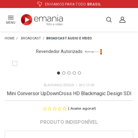
L
ATÉ
12X
E PREÇO ESPECIAL
NO BO
MENU
BROADCAST
BROADCAST ÁUDIO E VÍDEO
Revendedor Autorizado
BLACKMAGIC DESIGN
13145
Mini Conversor UpDownCross HD Blackmagic Design SDI
(
)
Avalie agora!