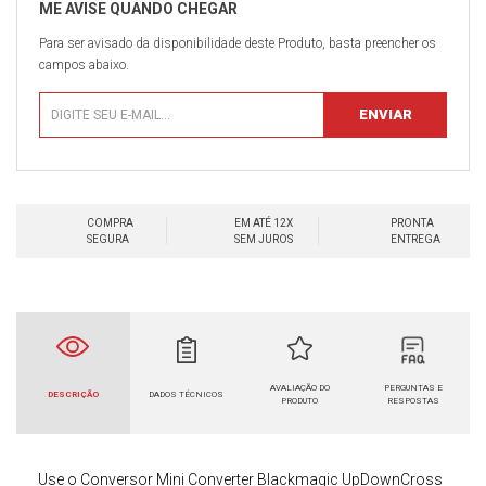
Para ser avisado da disponibilidade deste Produto, basta preencher os
campos abaixo.
COMPRA
EM ATÉ 12X
PRONTA
SEGURA
SEM JUROS
ENTREGA
AVALIAÇÃO DO
PERGUNTAS E
DESCRIÇÃO
DADOS TÉCNICOS
PRODUTO
RESPOSTAS
Use o
Conversor
Mini Converter Blackmagic
UpDownCross