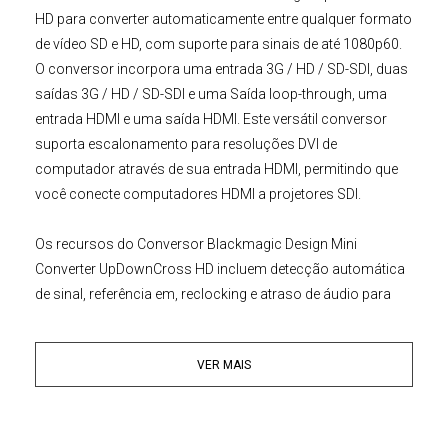
HD
para converter automaticamente entre qualquer formato
de vídeo SD e HD, com suporte para sinais de até 1080p60.
O conversor incorpora uma entrada 3G / HD / SD-SDI, duas
saídas 3G / HD / SD-SDI e uma Saída loop-through, uma
entrada HDMI e uma saída HDMI. Este versátil conversor
suporta escalonamento para resoluções DVI de
computador através de sua entrada HDMI, permitindo que
você conecte computadores HDMI a projetores SDI.
Os recursos do
Conversor
Blackmagic Design
Mini
Converter UpDownCross HD
incluem detecção automática
de sinal, referência em, reclocking e atraso de áudio para
sincronização A / V. As configurações podem ser
facilmente alteradas usando as chaves de função com
VER MAIS
diagramas ou através do software de conversão
compatível com OS X / Windows. Este conversor
compacto possui um invólucro de metal resistente e inclui
uma fonte de alimentação universal de 12V com uma