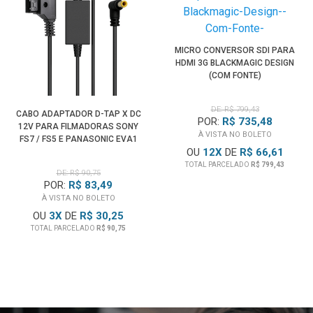
MICRO CONVERSOR SDI PARA
HDMI 3G BLACKMAGIC DESIGN
(COM FONTE)
DE: R$ 799,43
CABO ADAPTADOR D-TAP X DC
POR:
R$ 735,48
12V PARA FILMADORAS SONY
À VISTA NO BOLETO
FS7 / FS5 E PANASONIC EVA1
OU
12
X
DE
R$ 66,61
TOTAL PARCELADO
R$ 799,43
DE: R$ 90,75
POR:
R$ 83,49
À VISTA NO BOLETO
OU
3
X
DE
R$ 30,25
TOTAL PARCELADO
R$ 90,75