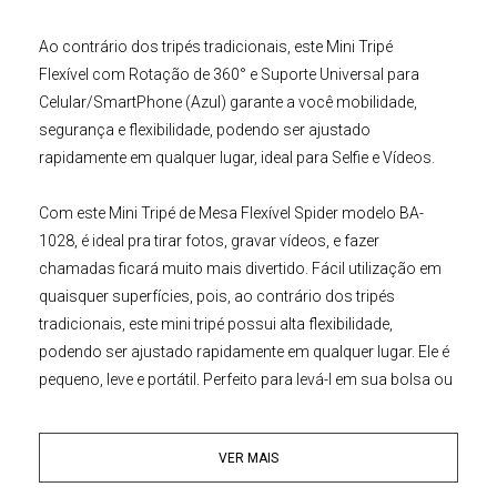
Ao contrário dos tripés tradicionais, este
Mini
Tripé
Flexível
com Rotação de 360° e Suporte Universal para
Celular/SmartPhone (Azul)
garante a você mobilidade,
segurança e flexibilidade, podendo ser ajustado
rapidamente em qualquer lugar, ideal para Selfie e Vídeos.
Com este
Mini Tripé de Mesa
Flexível Spider
modelo BA-
1028, é ideal pra tirar fotos, gravar vídeos, e fazer
chamadas ficará muito mais divertido. Fácil utilização em
quaisquer superfícies, pois, ao contrário dos tripés
tradicionais, este mini tripé possui alta flexibilidade,
podendo ser ajustado rapidamente em qualquer lugar. Ele é
pequeno, leve e portátil. Perfeito para levá-l em sua bolsa ou
mochila para qualquer lugar.
VER MAIS
As juntas flexíveis permitem o giro de até 360° graus. Ele é
ótimo para tirar fotos, descubra novos ângulos, desfrute de