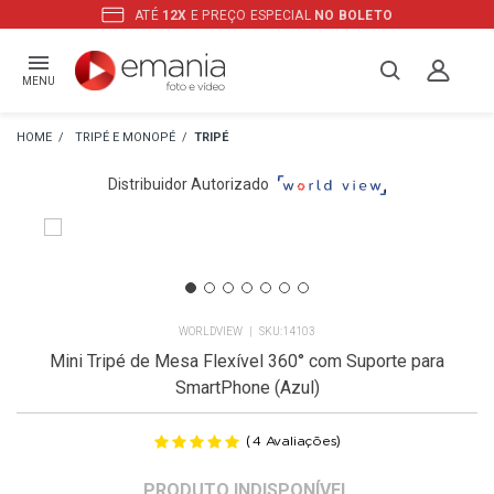
ATÉ
12X
E PREÇO ESPECIAL
NO BOLETO
MENU
TRIPÉ E MONOPÉ
TRIPÉ
Distribuidor Autorizado
WORLDVIEW
14103
Mini Tripé de Mesa Flexível 360° com Suporte para
SmartPhone (Azul)
(
)
4
Avaliações